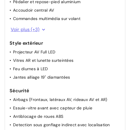
Pédalier et repose-pied aluminium
Accoudoir central AV
Commandes multimédia sur volant
Garnissage interieur pavillon mistral
Voir plus (+3)
Banquette AR fractionnable 40/20/40
Style extérieur
Pédalier sport en alliage
Projecteur AV Full LED
Vitres AR et lunette surteintées
Feu diurnes à LED
Jantes alliage 19" diamantées
Sécurité
Airbags (Frontaux, latéraux AV, rideaux AV et AR)
Essuie-vitre avant avec capteur de pluie
Antiblocage de roues ABS
Detection sous gonflage indirect avec localisation