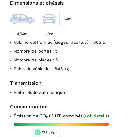
Dimensions et châssis
1,64m
4,54m
1,9m
Volume coffre max (sièges rabattus)
: 1663 L
Nombre de portes
: 5
Nombre de places
: 5
Poids du véhicule
: 1648 kg
Transmission
Boite
: Boîte automatique
Consommation
Émission de CO₂ (WLTP combiné)
(
voir détails
)
C
123 g/km