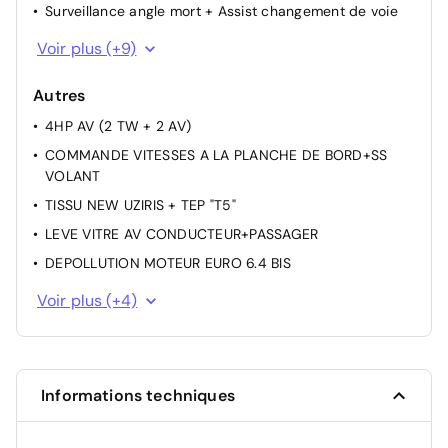
Surveillance angle mort + Assist changement de voie
Alerte risque collision
Voir plus (+9)
Airbag Conducteur
Autres
Airbags Frontaux, latéraux AV et rideaux
4HP AV (2 TW + 2 AV)
Sécurité enfant à l'arrière manuel
COMMANDE VITESSES A LA PLANCHE DE BORD+SS
Fixations ISOFIX (places latérales AR)
VOLANT
Contrôle électronique de trajectoire ESP
TISSU NEW UZIRIS + TEP "T5"
Allumage automatique des feux
LEVE VITRE AV CONDUCTEUR+PASSAGER
Régulateur de vitesse adaptatif Stop&Go
DEPOLLUTION MOTEUR EURO 6.4 BIS
Airbag passager avant déconnectable manuellement
PEINTURE BLEU OBSESSION
Voir plus (+4)
LPA + CHGT VOIE SEMI AUTO SALC
PLANCHE DE BORD SLUSH+TISSU DECO ALU+CAST
1 VENT 1 VITESSE 170W AERO VOLET DYN SS RELAIS
Informations techniques