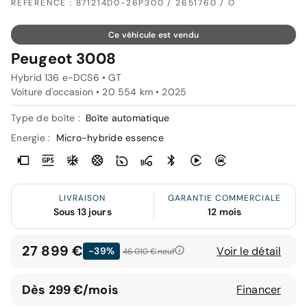
RÉFÉRENCE : 871214D0-26P300 / 2651760 / O
Ce véhicule est vendu
Peugeot 3008
Hybrid 136 e-DCS6 • GT
Voiture d'occasion • 20 554 km • 2025
Type de boîte :
Boîte automatique
Energie :
Micro-hybride essence
LIVRAISON
GARANTIE COMMERCIALE
Sous 13 jours
12 mois
27 899 €
Voir le détail
-39%
46 010 €
neuf
Dès 299 €/mois
Financer