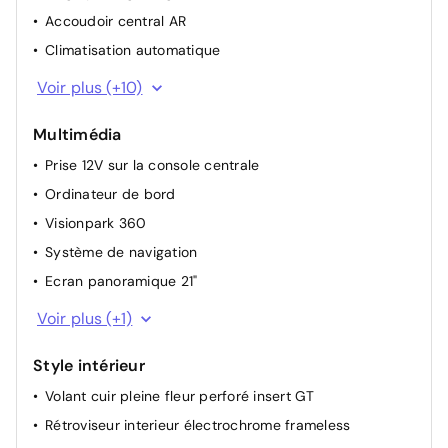
Accoudoir central AR
Climatisation automatique
Air conditionné automatique bi-zone
Voir plus (+10)
Siège passager à réglage mécanique
Multimédia
COMBINE ECRAN PANORAMIQUE 21 POUCES HD
Prise 12V sur la console centrale
Rétroviseurs extérieurs électriques et dégivrants
Ordinateur de bord
Rétroviseurs extérieurs rabattables électriquements
Visionpark 360
Aide au stationnement AV et AR + Aide au
stationnement latéral
Système de navigation
Réglage automatique des feux
Ecran panoramique 21"
Siège conducteur avec réglage manuel en hauteur
Fonction "Mirror Screen" (Apple CarPlay & Android
Voir plus (+1)
Auto, sous réserve de compatibilité de votre
Rétroviseurs extérieurs chauffants électriques
smartphone)
Pochettes de rangement à l'AR des sièges AV
Style intérieur
Volant cuir pleine fleur perforé insert GT
Rétroviseur interieur électrochrome frameless