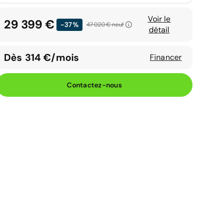
Voir le
29 399 €
-37%
47 020 €
neuf
détail
Dès 314 €/mois
Financer
Contactez-nous