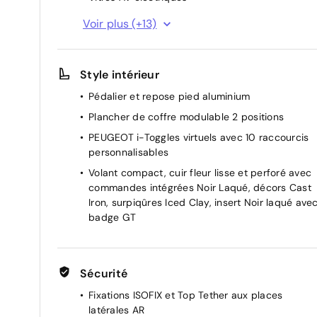
Volant chauffant
Voir plus (+13)
Hayon motorisé avec accès mains libres
Essuie-vitre AV à déclenchement automatique
Style intérieur
Pare-brise feuilleté acoustique
Pédalier et repose pied aluminium
Eclairage intérieur Miroirs de courtoisie
conducteur et passager occultables éclairés à
Plancher de coffre modulable 2 positions
LED
PEUGEOT i-Toggles virtuels avec 10 raccourcis
PEUGEOT i-Cockpit panoramique avec écran
personnalisables
incurvé et flottant 21'' HD
Volant compact, cuir fleur lisse et perforé avec
Banquette AR avec dossier rabattable 40/20/4
commandes intégrées Noir Laqué, décors Cast
Iron, surpiqûres Iced Clay, insert Noir laqué ave
4 poignées de maintien rétractables (2 à l'AV et
badge GT
2 à l'AR)
Accoudoir central
Le véhicule provient directement du réseau
Sécurité
Stellantis : son entretien amont est certifié par l
constructeur et reconnu par les garages du
Fixations ISOFIX et Top Tether aux places
réseau, sans qu'il soit nécessaire de fournir de
latérales AR