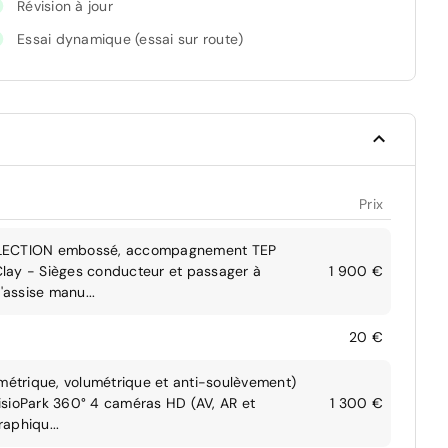
Révision à jour
Essai dynamique (essai sur route)
Prix
 REFLECTION embossé, accompagnement TEP
 Clay - Sièges conducteur et passager à
1 900 €
'assise manu...
20 €
imétrique, volumétrique et anti-soulèvement)
isioPark 360° 4 caméras HD (AV, AR et
1 300 €
raphiqu...