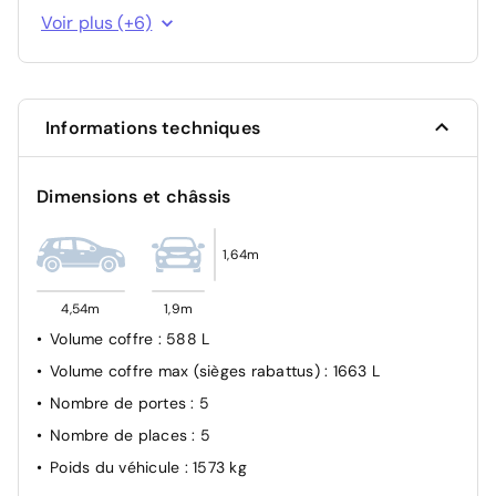
Fixations ISOFIX sur les sièges passager avant et
Voir plus (+6)
latéraux arrière
Airbags Frontaux, latéraux AV et rideaux
Airbag passager avant déconnectable manuellement
Informations techniques
Verrouillage automatique des ouvrants en roulant
Système d'appel d'urgence SOS
Dimensions et châssis
Kit anti-crevaison
1,64m
4,54m
1,9m
Volume coffre
: 588 L
Volume coffre max (sièges rabattus)
: 1663 L
Nombre de portes
: 5
Nombre de places
: 5
Poids du véhicule
: 1573 kg