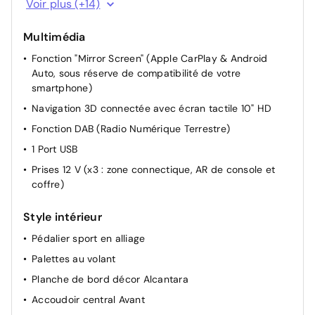
Voir plus (+14)
Rétroviseurs extérieurs rabattables électriquement
Multimédia
Accès et Démarrage Mains Libres
Fonction "Mirror Screen" (Apple CarPlay & Android
Appui-tête AR réglable
Auto, sous réserve de compatibilité de votre
Réglage du siège conducteur manuellement
smartphone)
Siège conducteur avec réglage lombaire
Navigation 3D connectée avec écran tactile 10" HD
Siège passager réglable en hauteur
Fonction DAB (Radio Numérique Terrestre)
Réglage automatique des feux
1 Port USB
Siège passager AV réglable manuellement
Prises 12 V (x3 : zone connectique, AR de console et
Eclairage du plafonnier à LED AV et AR
coffre)
Allumage automatique des feux de croisement +
Style intérieur
Commutation automatique des feux de route / feux de
croisement
Pédalier sport en alliage
Dossier des sièges AV inclinables
Palettes au volant
Réglage manuel du siège conducteur
Planche de bord décor Alcantara
Accoudoir central AR
Accoudoir central Avant