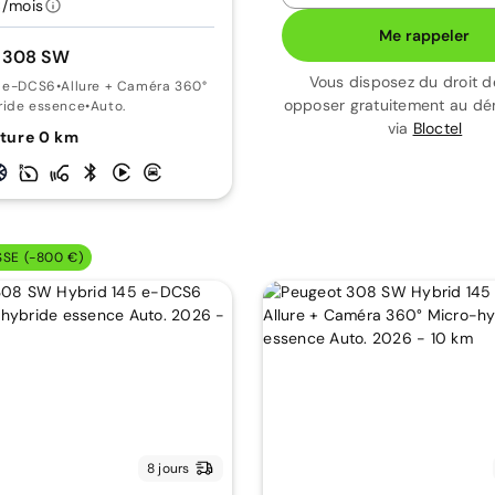
€/mois
Me rappeler
 308 SW
Vous disposez du droit d
5 e-DCS6
•
Allure + Caméra 360°
opposer gratuitement au d
ride essence
•
Auto.
via
Bloctel
ture 0 km
SSE (-800 €)
8 jours