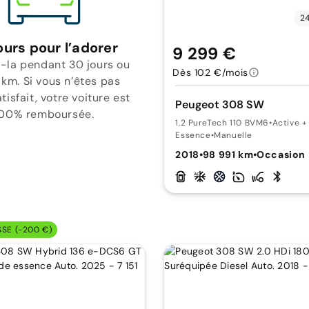
24
ours pour l’adorer
9 299 €
-la pendant 30 jours ou
Dès 102 €/mois
 km. Si vous n’êtes pas
isfait, votre voiture est
Peugeot 308 SW
00% remboursée.
1.2 PureTech 110 BVM6
•
Active +
Essence
•
Manuelle
2018
•
98 991 km
•
Occasion
SSE (-200 €)