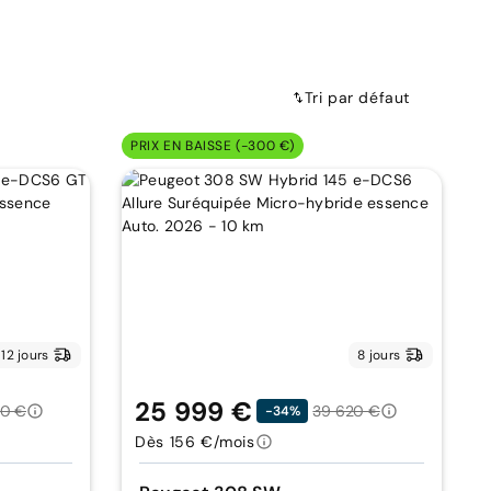
Tri par défaut
PRIX EN BAISSE (-300 €)
12 jours
8 jours
25 999 €
50 €
39 620 €
-34%
Dès 156 €/mois