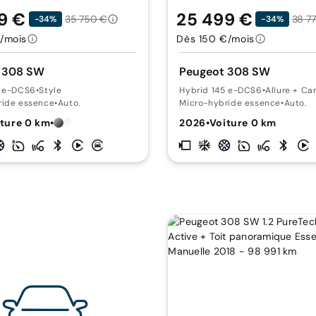
9 €
25 499 €
35 750 €
38 7
-34%
-34%
/mois
Dès 150 €/mois
 308 SW
Peugeot 308 SW
5 e-DCS6
•
Style
Hybrid 145 e-DCS6
•
Allure + C
ride essence
•
Auto.
Micro-hybride essence
•
Auto.
ture 0 km
•
2026
•
Voiture 0 km