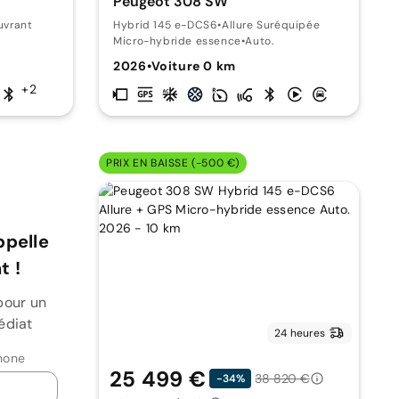
Peugeot 308 SW
uvrant
Hybrid 145 e-DCS6
•
Allure Suréquipée
Micro-hybride essence
•
Auto.
2026
•
Voiture 0 km
+2
PRIX EN BAISSE (-500 €)
ppelle
 !
pour un
édiat
24 heures
hone
25 499 €
38 820 €
-34%