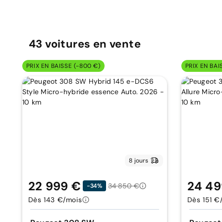
43
voitures
en vente
PRIX EN BAISSE (-800 €)
PRIX EN BAI
8 jours
22 999 €
24 49
34 850 €
-34%
Dès 143 €/mois
Dès 151 €