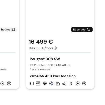
 heures
Réservée
16 499 €
Dès 116 €/mois
Peugeot 308 SW
1.2 PureTech 130 EAT8
•
Allure
•
Auto.
Essence
•
Auto.
2024
•
55 460 km
•
Occasion