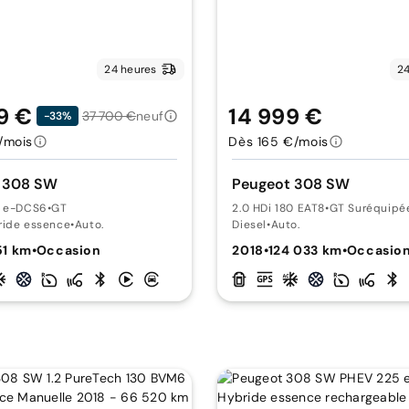
24 heures
24
9 €
14 999 €
37 700 €
neuf
-33%
/mois
Dès 165 €/mois
 308 SW
Peugeot 308 SW
6 e-DCS6
•
GT
2.0 HDi 180 EAT8
•
GT Suréquipé
ride essence
•
Auto.
Diesel
•
Auto.
51 km
•
Occasion
2018
•
124 033 km
•
Occasio