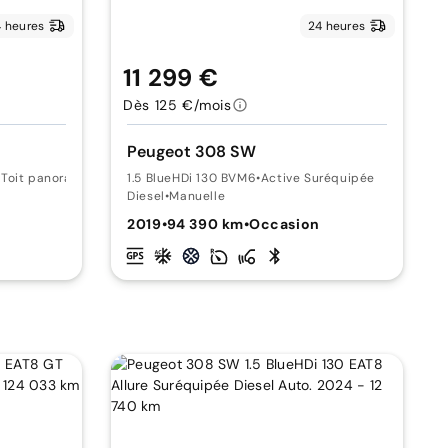
 heures
24 heures
11 299 €
Dès 125 €/mois
Peugeot 308 SW
 Toit panoramique
1.5 BlueHDi 130 BVM6
•
Active Suréquipée
Diesel
•
Manuelle
2019
•
94 390 km
•
Occasion