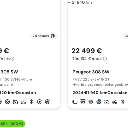
24 heures
24
9 €
22 499 €
/mois
Dès 134 €/mois
 308 SW
Peugeot 308 SW
ch 130 BVM6
•
Allure
PHEV 225 e-EAT8
•
GT
anuelle
Hybride essence rechargeable
520 km
•
Occasion
2024
•
51 940 km
•
Occasion
SSE (-1000 €)