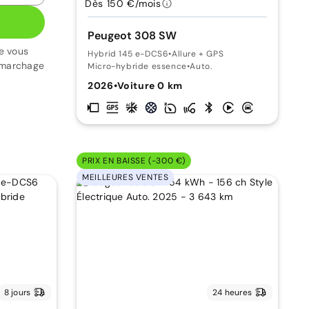
Dès 150 €/mois
Peugeot 308 SW
e vous
Hybrid 145 e-DCS6
•
Allure + GPS
émarchage
Micro-hybride essence
•
Auto.
2026
•
Voiture 0 km
PRIX EN BAISSE (-300 €)
MEILLEURES VENTES
8 jours
24 heures