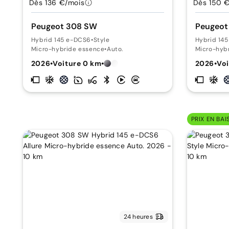
Dès 136 €/mois
Dès 150 
Peugeot 308 SW
Peugeot
Hybrid 145 e-DCS6
•
Style
Hybrid 14
Micro-hybride essence
•
Auto.
Micro-hyb
2026
•
Voiture 0 km
•
2026
•
Voi
PRIX EN BAI
24 heures