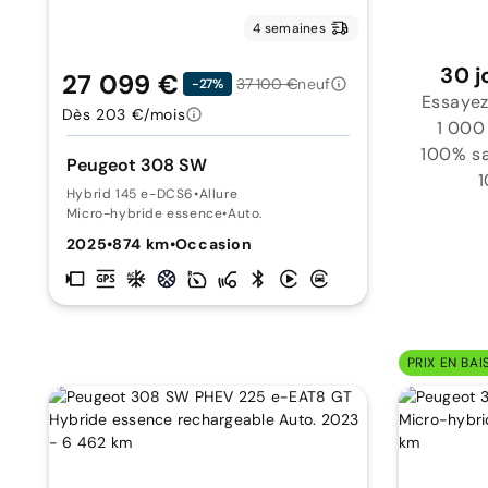
4 semaines
30 j
27 099 €
37 100 €
neuf
-27%
Essayez
Dès 203 €/mois
1 000
100% sat
Peugeot 308 SW
1
Hybrid 145 e-DCS6
•
Allure
Micro-hybride essence
•
Auto.
2025
•
874 km
•
Occasion
PRIX EN BAI