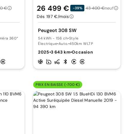
26 499 €
70 €
43 400 €
neuf
-39%
Dès 197 €/mois
Peugeot 308 SW
améra 360°
54 kWh - 156 ch
•
Style
Électrique
•
Auto.
•
450km WLTP
2025
•
3 643 km
•
Occasion
PRIX EN BAISSE (-700 €)