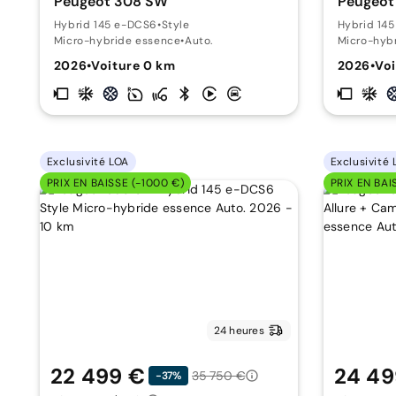
Peugeot 308 SW
Peugeot
Hybrid 145 e-DCS6
•
Style
Hybrid 14
Micro-hybride essence
•
Auto.
Micro-hyb
2026
•
Voiture 0 km
2026
•
Voi
Exclusivité LOA
Exclusivité 
PRIX EN BAISSE (-1000 €)
PRIX EN BAI
24 heures
22 499 €
24 49
35 750 €
-37%