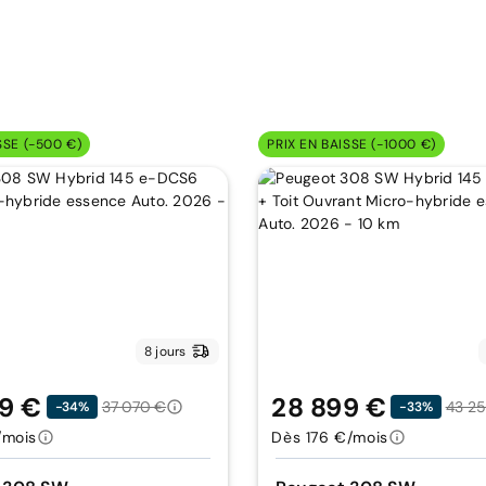
SSE (-500 €)
PRIX EN BAISSE (-1000 €)
8 jours
9 €
28 899 €
37 070 €
43 2
-34%
-33%
/mois
Dès 176 €/mois