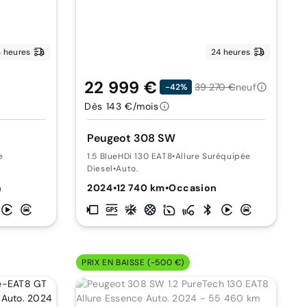
 heures
24 heures
22 999 €
39 270 €
neuf
-42%
Dès 143 €/mois
Peugeot 308 SW
e
1.5 BlueHDi 130 EAT8
•
Allure Suréquipée
Diesel
•
Auto.
n
2024
•
12 740 km
•
Occasion
PRIX EN BAISSE (-500 €)