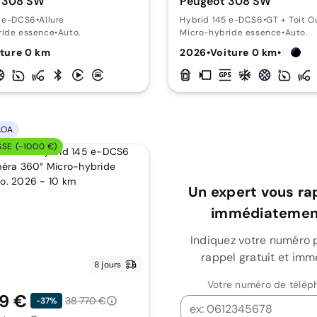
 308 SW
Peugeot 308 SW
5 e-DCS6
•
Allure
Hybrid 145 e-DCS6
•
GT + Toit O
ride essence
•
Auto.
Micro-hybride essence
•
Auto.
ture 0 km
2026
•
Voiture 0 km
•
LOA
SSE (-1000 €)
Un expert vous ra
immédiatement
Indiquez votre numéro 
rappel gratuit et imm
8 jours
Votre numéro de télép
9 €
38 770 €
-37%