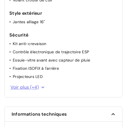
Volant croûte de cuir
Style extérieur
Jantes alliage 16"
Sécurité
Kit anti-crevaison
Contrôle électronique de trajectoire ESP
Essuie-vitre avant avec capteur de pluie
Fixation ISOFIX à l'arrière
Projecteurs LED
Airbags (Frontaux, latéraux AV, rideaux AV et AR)
Voir plus (+4)
Airbag passager avant déconnectable manuellement
Verrouillage automatique des ouvrants en roulant
Allumage automatique des feux de croisement
Informations techniques