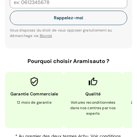
Rappelez-moi
Vous disposez du droit de vous opposer gratuitement au
démarchage via
Bloctel
Pourquoi choisir Aramisauto ?
Garantie Commerciale
Qualité
12 mois de garantie
Voitures reconditionnées
Zér
dans nos centres par nos
m
experts
*
Au premier des deux termes échu.
Voir conditions.