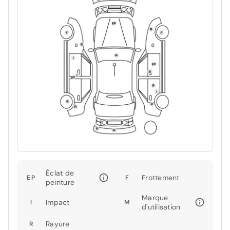
Éclat de
Frottement
EP
F
peinture
Marque
Impact
I
M
d'utilisation
Rayure
R