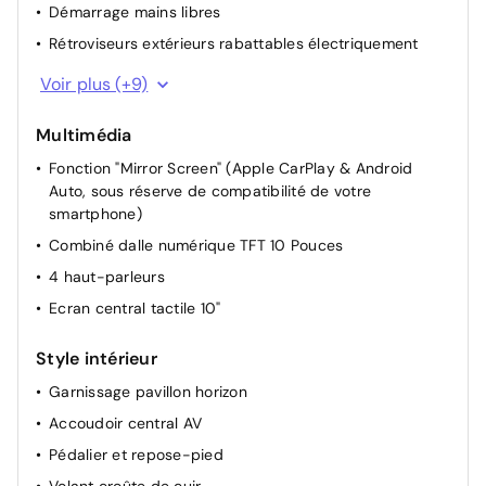
Démarrage mains libres
Rétroviseurs extérieurs rabattables électriquement
Appui-tête AV réglable
Voir plus (+9)
Siège passager réglable en hauteur
Multimédia
Siège conducteur avec réglage manuel en hauteur
Fonction "Mirror Screen" (Apple CarPlay & Android
Siège passager à réglage mécanique
Auto, sous réserve de compatibilité de votre
Siège conducteur avec réglage lombaire
smartphone)
Lève-vitres AR électriques
Combiné dalle numérique TFT 10 Pouces
Miroir de courtoisie occultable sans éclairage
4 haut-parleurs
Projecteurs réglables manuellement
Ecran central tactile 10"
Rétroviseur intérieur Jour / Nuit Electrochrome
Style intérieur
Garnissage pavillon horizon
Accoudoir central AV
Pédalier et repose-pied