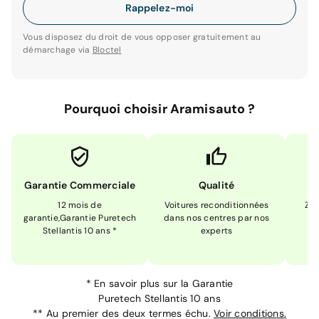
Rappelez-moi
Vous disposez du droit de vous opposer gratuitement au
démarchage via
Bloctel
Pourquoi choisir Aramisauto ?
Garantie Commerciale
Qualité
12 mois de
Voitures reconditionnées
Zér
garantie,Garantie Puretech
dans nos centres par nos
m
Stellantis 10 ans *
experts
*
En savoir plus sur la
Garantie
Puretech Stellantis 10 ans
**
Au premier des deux termes échu.
Voir conditions.