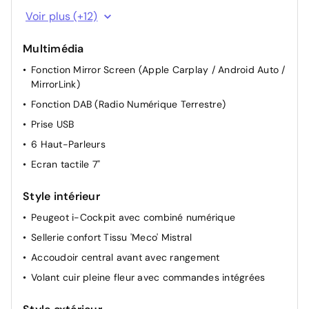
Start & Stop
Voir plus (+12)
Commandes au volant
Multimédia
Siège passager avant réglable manuellement en
hauteur
Fonction Mirror Screen (Apple Carplay / Android Auto /
MirrorLink)
Siège conducteur réglable manuellement
Fonction DAB (Radio Numérique Terrestre)
Siège passager avant réglable manuellement
Prise USB
Réglage lombaire du siège passager (mécanique)
6 Haut-Parleurs
3 appuie-têtes AR
Ecran tactile 7"
Rétroviseur intérieur Jour / Nuit Electrochrome
Direction assistée
Style intérieur
Essuie-vitre arrière avec enclenchement automatique
Peugeot i-Cockpit avec combiné numérique
en marche arrière
Sellerie confort Tissu 'Meco' Mistral
Lève-vitres avant et arrière électriques avec
antipincement
Accoudoir central avant avec rangement
Miroirs de courtoisie éclairés (conducteur et passager)
Volant cuir pleine fleur avec commandes intégrées