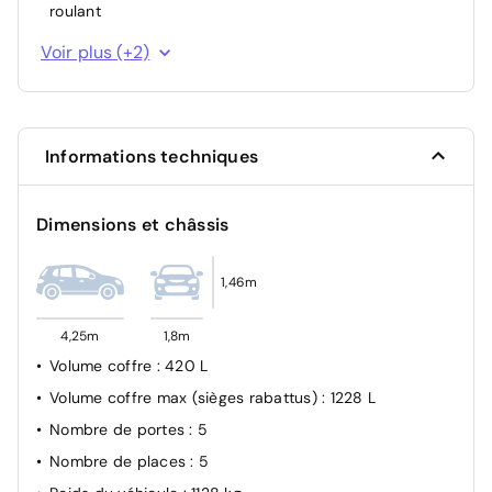
roulant
ESP
Voir plus (+2)
Ceinture conducteur et passager à enrouleur
pyrotechnique
Informations techniques
Dimensions et châssis
1,46m
4,25m
1,8m
Volume coffre
: 420 L
Volume coffre max (sièges rabattus)
: 1228 L
Nombre de portes
: 5
Nombre de places
: 5