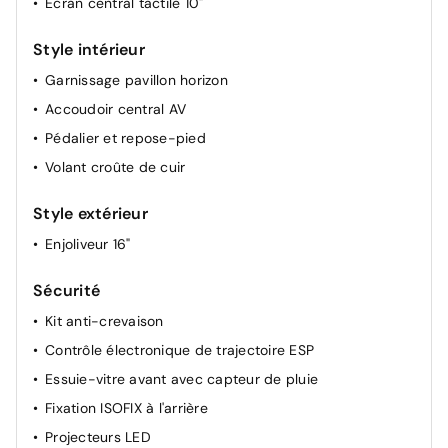
Ecran central tactile 10"
Projecteurs réglables manuellement
Style intérieur
Retroviseur interieur jour-nuit
Garnissage pavillon horizon
Accoudoir central AV
Pédalier et repose-pied
Volant croûte de cuir
Style extérieur
Enjoliveur 16"
Sécurité
Kit anti-crevaison
Contrôle électronique de trajectoire ESP
Essuie-vitre avant avec capteur de pluie
Fixation ISOFIX à l'arrière
Projecteurs LED