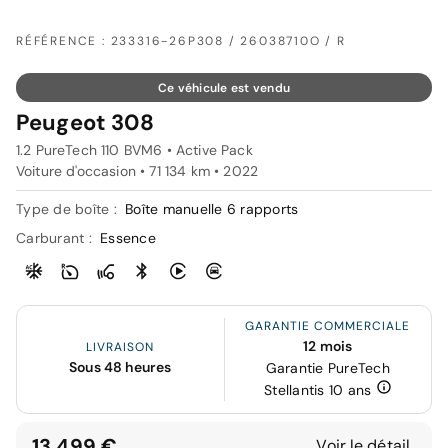
RÉFÉRENCE : 233316-26P308 / 26038710O / R
Ce véhicule est vendu
Peugeot 308
1.2 PureTech 110 BVM6 • Active Pack
Voiture d'occasion • 71 134 km • 2022
Type de boîte :
Boîte manuelle 6 rapports
Carburant :
Essence
GARANTIE COMMERCIALE
12 mois
LIVRAISON
Sous 48 heures
Garantie PureTech
Stellantis 10 ans
13 499 €
Voir le détail