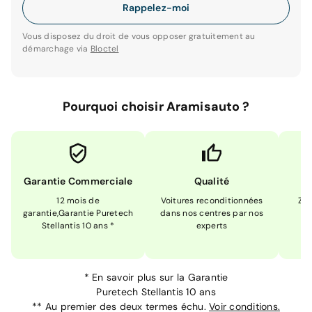
Rappelez-moi
Vous disposez du droit de vous opposer gratuitement au
démarchage via
Bloctel
Pourquoi choisir Aramisauto ?
Garantie Commerciale
Qualité
12 mois de
Voitures reconditionnées
Zér
garantie,Garantie Puretech
dans nos centres par nos
m
Stellantis 10 ans *
experts
*
En savoir plus sur la
Garantie
Puretech Stellantis 10 ans
**
Au premier des deux termes échu.
Voir conditions.