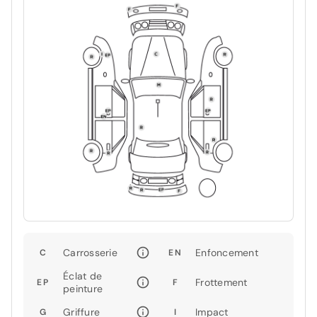
Carrosserie
Enfoncement
C
EN
Éclat de
Frottement
EP
F
peinture
Griffure
Impact
G
I