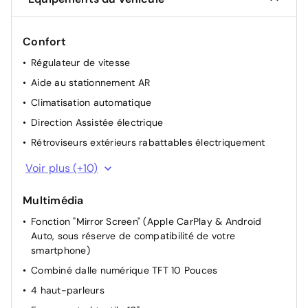
Confort
Régulateur de vitesse
Aide au stationnement AR
Climatisation automatique
Direction Assistée électrique
Rétroviseurs extérieurs rabattables électriquement
Démarrage mains libres
Voir plus (+10)
Appui-tête AV réglable
Multimédia
Siège passager réglable en hauteur
Fonction "Mirror Screen" (Apple CarPlay & Android
Siège conducteur avec réglage manuel en hauteur
Auto, sous réserve de compatibilité de votre
Siège passager à réglage mécanique
smartphone)
Siège conducteur avec réglage lombaire
Combiné dalle numérique TFT 10 Pouces
Lève-vitres AR électriques
4 haut-parleurs
Miroir de courtoisie occultable sans éclairage