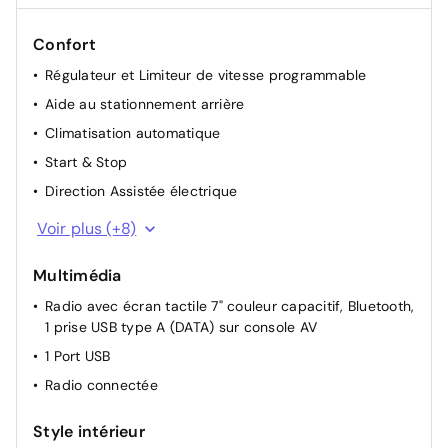
Confort
Régulateur et Limiteur de vitesse programmable
Aide au stationnement arrière
Climatisation automatique
Start & Stop
Direction Assistée électrique
Rétroviseurs extérieurs rabattables manuellement
Voir plus (+8)
Siège passager réglable en hauteur
Multimédia
Réglage des sièges AV manuellement
Radio avec écran tactile 7" couleur capacitif, Bluetooth,
Siège conducteur mécanique avec réglage lombaire
1 prise USB type A (DATA) sur console AV
Siège passager inclinable
1 Port USB
Lève-vitres AR électriques
Radio connectée
Projecteurs réglables manuellement
Rétroviseur intérieur Jour / Nuit Electrochrome
Style intérieur