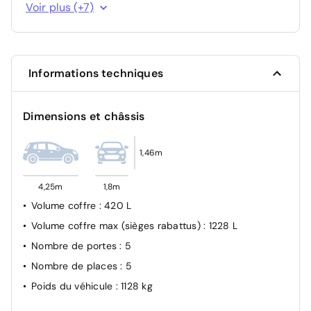
Alerte sonore de non bouclage et de débouclage des
Voir plus (+7)
ceintures de sécurité AV
Feux halogène
Airbags Frontaux, latéraux AV et rideaux
Informations techniques
Airbag passager avant déconnectable manuellement
Verrouillage automatique des ouvrants en roulant
Dimensions et châssis
Allumage automatique des feux de croisement
Feux Diurnes
1,46m
4,25m
1,8m
Volume coffre
: 420 L
Volume coffre max (sièges rabattus)
: 1228 L
Nombre de portes
: 5
Nombre de places
: 5
Poids du véhicule
: 1128 kg