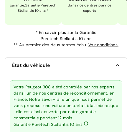
12 mois de
Voitures reconditionnées
Zér
garantie,Garantie Puretech
dans nos centres par nos
m
Stellantis 10 ans *
experts
*
En savoir plus sur la
Garantie
Puretech Stellantis 10 ans
**
Au premier des deux termes échu.
Voir conditions.
État du véhicule
Votre Peugeot 308 a été contrôlée par nos experts
dans l’un de nos centres de reconditionnement, en
France. Notre savoir-faire unique nous permet de
vous proposer une voiture en parfait état mécanique
: elle est ainsi couverte par notre garantie
commerciale pendant 12 mois.
Garantie Puretech Stellantis 10 ans