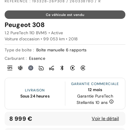
RÉFÉRENCE : 193328-26P308 / 26033878O / R
Ce véhicule est vendu
Peugeot 308
1.2 PureTech 110 BVM5 • Active
Voiture d'occasion • 99 053 km • 2018
Type de boîte :
Boîte manuelle 6 rapports
Carburant :
Essence
GARANTIE COMMERCIALE
12 mois
LIVRAISON
Sous 24 heures
Garantie PureTech
Stellantis 10 ans
8 999 €
Voir le détail