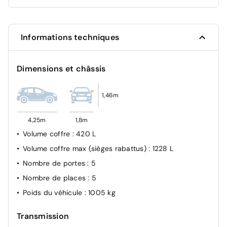
Feux halogène
Airbags Frontaux, latéraux AV et rideaux
Informations techniques
Airbag passager avant déconnectable manuellement
Verrouillage automatique des ouvrants en roulant
Dimensions et châssis
Système d'appel d'urgence SOS
Feux Diurnes
1,46m
Allumage automatique des feux de croisement
4,25m
1,8m
Volume coffre
: 420 L
Volume coffre max (sièges rabattus)
: 1228 L
Nombre de portes
: 5
Nombre de places
: 5
Poids du véhicule
: 1005 kg
Transmission