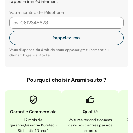
rappelle immédiatement !
Votre numéro de téléphone
Rappelez-moi
Vous disposez du droit de vous opposer gratuitement au
démarchage via
Bloctel
Pourquoi choisir Aramisauto ?
Garantie Commerciale
Qualité
12 mois de
Voitures reconditionnées
Zér
garantie,Garantie Puretech
dans nos centres par nos
m
Stellantis 10 ans *
experts