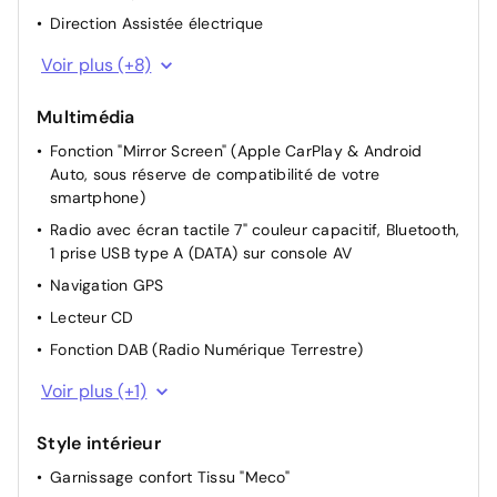
Direction Assistée électrique
Rétroviseurs extérieurs rabattables manuellement
Voir plus (+8)
Siège passager réglable en hauteur
Multimédia
Réglage des sièges AV manuellement
Fonction "Mirror Screen" (Apple CarPlay & Android
Siège passager inclinable
Auto, sous réserve de compatibilité de votre
Lève-vitres AR électriques
smartphone)
Projecteurs réglables manuellement
Radio avec écran tactile 7" couleur capacitif, Bluetooth,
Rétroviseur intérieur Jour / Nuit Electrochrome
1 prise USB type A (DATA) sur console AV
Siège conducteur mécanique avec réglage lombaire
Navigation GPS
Lecteur CD
Fonction DAB (Radio Numérique Terrestre)
1 Port USB
Voir plus (+1)
Style intérieur
Garnissage confort Tissu "Meco"