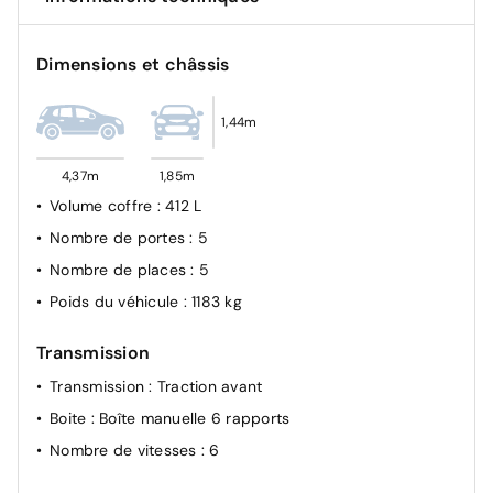
Airbag passager avant déconnectable manuellement
Fixation ISOFIX à l'arrière
Dimensions et châssis
Contrôle électronique de trajectoire ESP
1,44m
4,37m
1,85m
Volume coffre
: 412 L
Nombre de portes
: 5
Nombre de places
: 5
Poids du véhicule
: 1183 kg
Transmission
Transmission
: Traction avant
Boite
: Boîte manuelle 6 rapports
Nombre de vitesses
: 6