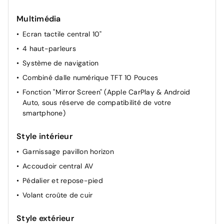
Siège passager à réglage mécanique
Multimédia
Lève-vitres AR électriques
Ecran tactile central 10"
Miroir de courtoisie occultable sans éclairage
4 haut-parleurs
Allumage automatique des feux de croisement +
Commutation automatique des feux de route / feux de
Système de navigation
croisement
Combiné dalle numérique TFT 10 Pouces
Rétroviseur intérieur Jour / Nuit Electrochrome
Fonction "Mirror Screen" (Apple CarPlay & Android
Projecteurs réglables manuellement
Auto, sous réserve de compatibilité de votre
smartphone)
Style intérieur
Garnissage pavillon horizon
Accoudoir central AV
Pédalier et repose-pied
Volant croûte de cuir
Style extérieur