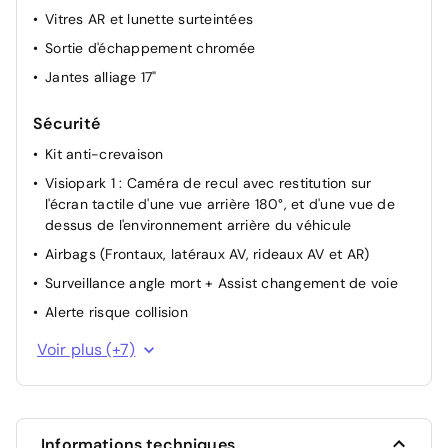
Vitres AR et lunette surteintées
Sortie d'échappement chromée
Jantes alliage 17"
Sécurité
Kit anti-crevaison
Visiopark 1 : Caméra de recul avec restitution sur
l'écran tactile d'une vue arrière 180°, et d'une vue de
dessus de l'environnement arrière du véhicule
Airbags (Frontaux, latéraux AV, rideaux AV et AR)
Surveillance angle mort + Assist changement de voie
Alerte risque collision
Verrouillage automatique des ouvrants en roulant
Voir plus (+7)
Projecteurs LED
Essuie-vitre avant avec capteur de pluie
Aide au stationnement AV + AR
Informations techniques