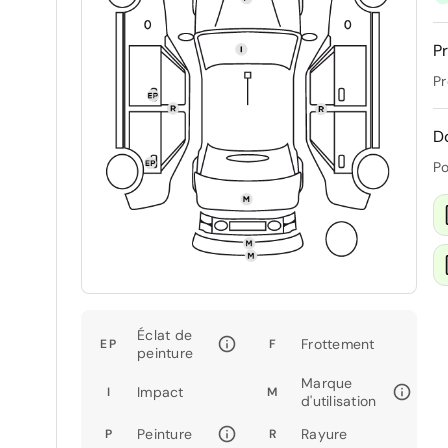
Pr
Pr
D
Po
Éclat de
Frottement
EP
F
peinture
Marque
Impact
I
M
d'utilisation
Peinture
Rayure
P
R