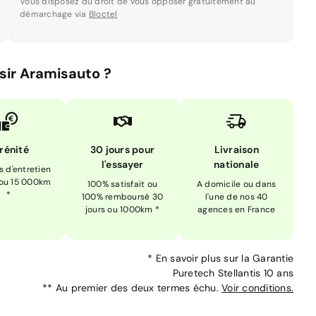
Vous disposez du droit de vous opposer gratuitement au
démarchage via
Bloctel
sir Aramisauto ?
rénité
30 jours pour
Livraison
l'essayer
nationale
is d'entretien
 ou 15 000km
100% satisfait ou
A domicile ou dans
*
100% remboursé 30
l'une de nos 40
jours ou 1000km *
agences en France
*
En savoir plus sur la
Garantie
Puretech Stellantis 10 ans
**
Au premier des deux termes échu.
Voir conditions.