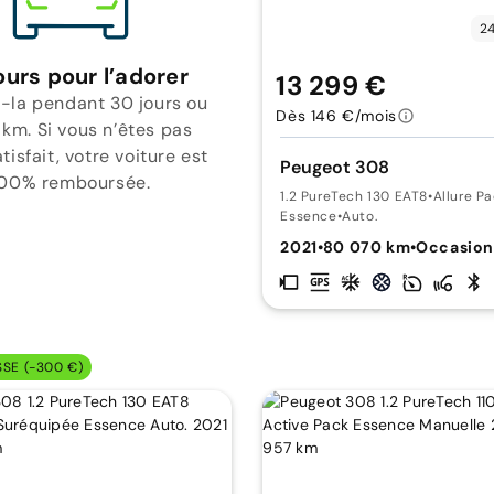
24
ours pour l’adorer
13 299 €
-la pendant 30 jours ou
Dès 146 €/mois
 km. Si vous n’êtes pas
isfait, votre voiture est
Peugeot 308
00% remboursée.
1.2 PureTech 130 EAT8
•
Allure P
Essence
•
Auto.
2021
•
80 070 km
•
Occasio
SSE (-300 €)