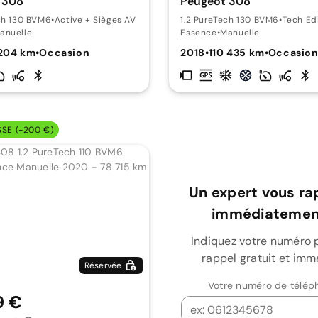
 308
Peugeot 308
ch 130 BVM6
•
Active + Sièges AV chauffants
1.2 PureTech 130 BVM6
•
Tech Ed
anuelle
Essence
•
Manuelle
204 km
•
Occasion
2018
•
110 435 km
•
Occasio
SSE (-200 €)
Un expert vous ra
immédiatement
Indiquez votre numéro 
rappel gratuit et imm
Réservée
Votre numéro de télép
9 €