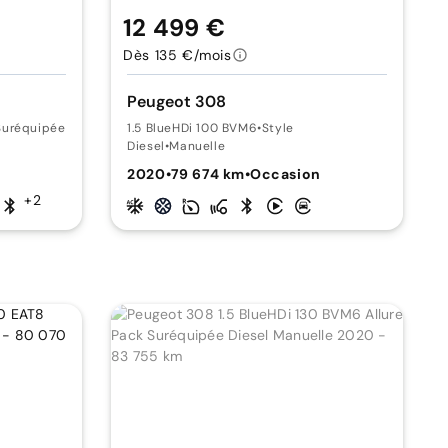
12 499 €
Dès 135 €/mois
Peugeot 308
Suréquipée
1.5 BlueHDi 100 BVM6
•
Style
Diesel
•
Manuelle
2020
•
79 674 km
•
Occasion
+2