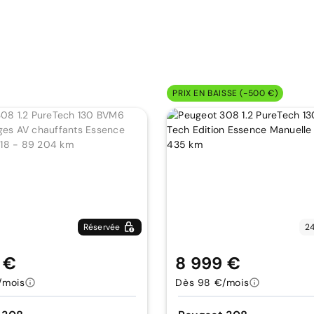
PRIX EN BAISSE (-500 €)
Réservée
24
 €
8 999 €
/mois
Dès 98 €/mois