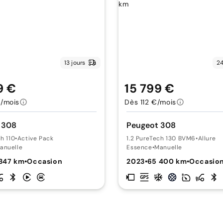
13 jours
24
9 €
15 799 €
/mois
Dès 112 €/mois
 308
Peugeot 308
ch 110
•
Active Pack
1.2 PureTech 130 BVM6
•
Allure
anuelle
Essence
•
Manuelle
347 km
•
Occasion
2023
•
65 400 km
•
Occasio