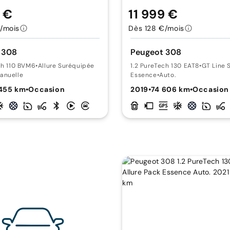
9 €
11 999 €
/mois
Dès 128 €/mois
 308
Peugeot 308
ch 110 BVM6
•
Allure Suréquipée
1.2 PureTech 130 EAT8
•
GT Line 
anuelle
Essence
•
Auto.
 455 km
•
Occasion
2019
•
74 606 km
•
Occasion