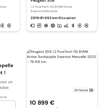
Peugeot 308
ition
1.2 PureTech 110 BVM6
•
Style
Essence
•
Manuelle
n
2019
•
81 693 km
•
Occasion
ppelle
 !
pour un
édiat
24 heures
hone
10 899 €