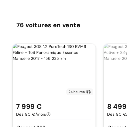
76
voitures
en vente
24 heures
7 999 €
8 499
Dès 90 €/mois
Dès 90 €