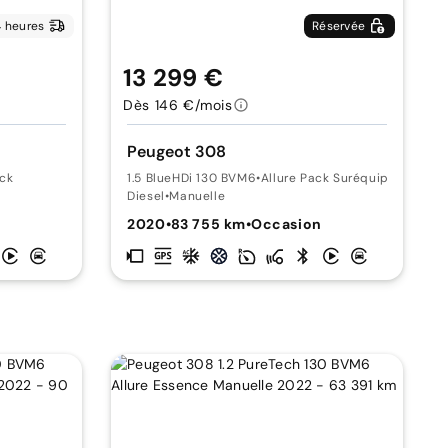
 heures
Réservée
13 299 €
Dès 146 €/mois
Peugeot 308
ack
1.5 BlueHDi 130 BVM6
•
Allure Pack Suréquipée
Diesel
•
Manuelle
n
2020
•
83 755 km
•
Occasion