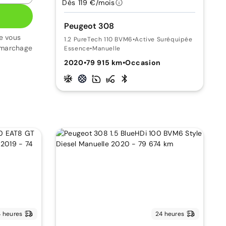
Dès 119 €/mois
Peugeot 308
e vous
1.2 PureTech 110 BVM6
•
Active Suréquipée
émarchage
Essence
•
Manuelle
2020
•
79 915 km
•
Occasion
 heures
24 heures