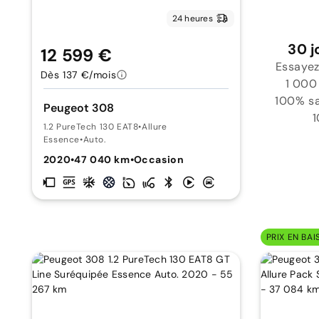
24 heures
30 j
12 599 €
Essayez
Dès 137 €/mois
1 000
100% sat
Peugeot 308
1
1.2 PureTech 130 EAT8
•
Allure
Essence
•
Auto.
2020
•
47 040 km
•
Occasion
PRIX EN BAI