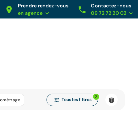
Prendre rendez-vous
Contactez-nous
en agence
09 72 72 20 02
2
Tous les filtres
lométrage