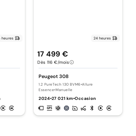
 heures
24 heures
17 499 €
Dès 116 €/mois
Peugeot 308
1.2 PureTech 130 BVM6
•
Allure
Essence
•
Manuelle
n
2024
•
27 021 km
•
Occasion