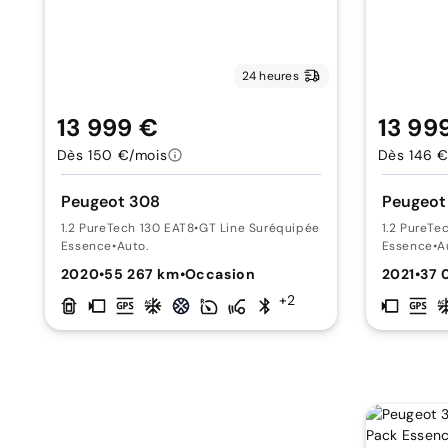
24 heures
13 999 €
13 99
Dès 150 €/mois
Dès 146 €
Peugeot 308
Peugeot
1.2 PureTech 130 EAT8
•
GT Line Suréquipée
1.2 PureTe
Essence
•
Auto.
Essence
•
A
2020
•
55 267 km
•
Occasion
2021
•
37 
+2