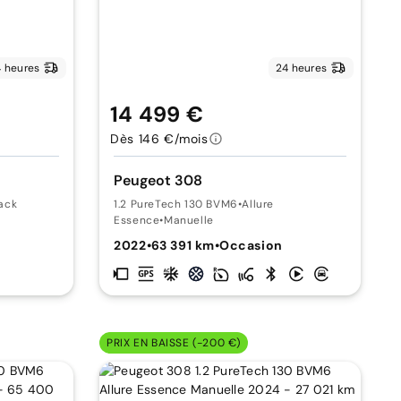
 heures
24 heures
14 499 €
Dès 146 €/mois
Peugeot 308
ack
1.2 PureTech 130 BVM6
•
Allure
Essence
•
Manuelle
n
2022
•
63 391 km
•
Occasion
PRIX EN BAISSE (-200 €)