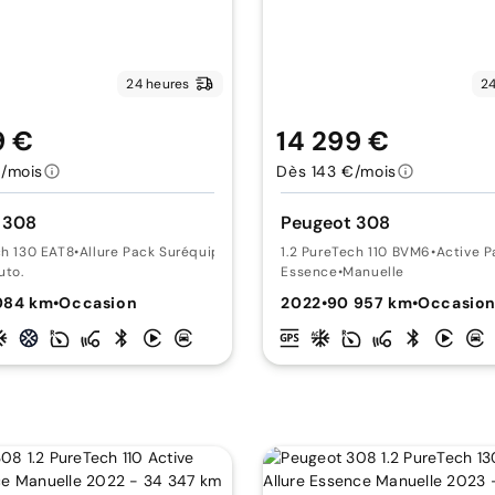
24 heures
24
9 €
14 299 €
/mois
Dès 143 €/mois
 308
Peugeot 308
ch 130 EAT8
•
Allure Pack Suréquipée
1.2 PureTech 110 BVM6
•
Active P
uto.
Essence
•
Manuelle
084 km
•
Occasion
2022
•
90 957 km
•
Occasio