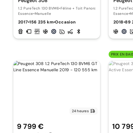
Peugeot 308
Peugeot
1.2 PureTech 130 BVM6
•
Féline + Toit Panoramique
1.2 PureTe
Essence
•
Manuelle
Essence
•
M
2017
•
156 235 km
•
Occasion
2018
•
89 
PRIX EN BAI
24 heures
9 799 €
10 79