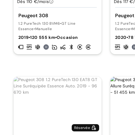
Dès 110 €/mois
Dès 117 €
Peugeot 308
Peugeot
1.2 PureTech 130 BVM6
•
GT Line
1.2 PureTe
Essence
•
Manuelle
Essence
•
M
2019
•
120 555 km
•
Occasion
2020
•
78
Réservée