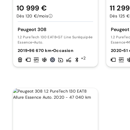
10 999 €
11 29
Dès 120 €/mois
Dès 125 €
Peugeot 308
Peugeot
1.2 PureTech 130 EAT8
•
GT Line Suréquipée
1.2 PureTe
Essence
•
Auto.
Essence
•
M
2019
•
96 670 km
•
Occasion
2020
•
51
+2