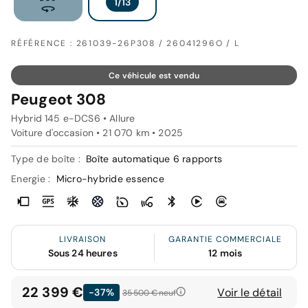
RÉFÉRENCE : 261039-26P308 / 26041296O / L
Ce véhicule est vendu
Peugeot 308
Hybrid 145 e-DCS6 • Allure
Voiture d'occasion • 21 070 km • 2025
Type de boîte :
Boîte automatique 6 rapports
Energie :
Micro-hybride essence
LIVRAISON
GARANTIE COMMERCIALE
Sous 24 heures
12 mois
22 399 €
Voir le détail
-37%
35 500 €
neuf