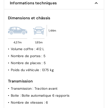
Informations techniques
Verrouillage automatique des portes en roulant
Projecteurs LED
Dimensions et châssis
Surveillance angle mort + Assist changement de voie
Alerte risque collision
1,44m
Régulateur de vitesse adaptatif Stop&Go
4,37m
1,85m
Volume coffre
: 412 L
Nombre de portes
: 5
Nombre de places
: 5
Poids du véhicule
: 1375 kg
Transmission
Transmission
: Traction avant
Boite
: Boîte automatique 6 rapports
Nombre de vitesses
: 6