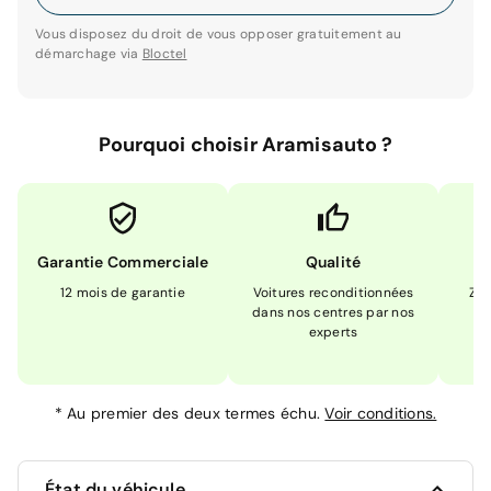
Vous disposez du droit de vous opposer gratuitement au
démarchage via
Bloctel
Pourquoi choisir Aramisauto ?
Garantie Commerciale
Qualité
12 mois de garantie
Voitures reconditionnées
Zér
dans nos centres par nos
m
experts
*
Au premier des deux termes échu.
Voir conditions.
État du véhicule