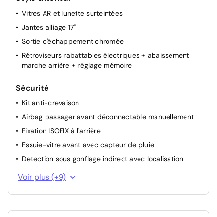
Vitres AR et lunette surteintées
Jantes alliage 17"
Sortie d'échappement chromée
Rétroviseurs rabattables électriques + abaissement
marche arrière + réglage mémoire
Sécurité
Kit anti-crevaison
Airbag passager avant déconnectable manuellement
Fixation ISOFIX à l'arrière
Essuie-vitre avant avec capteur de pluie
Detection sous gonflage indirect avec localisation
Airbags (Frontaux, latéraux AV, rideaux AV et AR)
Voir plus (+9)
Sécurité enfant à l'arrière manuel
Contrôle électronique de trajectoire ESP
Aide au stationnement AV + AR