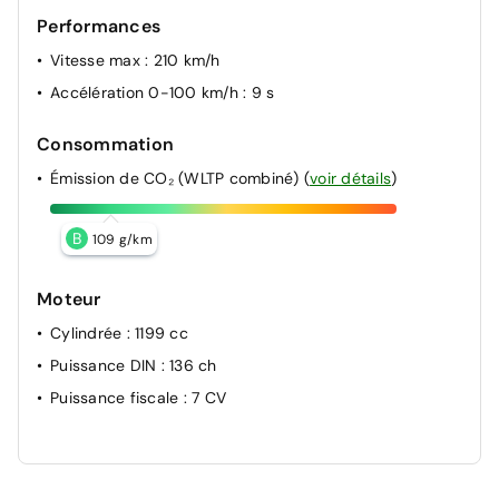
Performances
Vitesse max
: 210 km/h
Accélération 0-100 km/h
: 9 s
Consommation
Émission de CO₂ (WLTP combiné)
(
voir détails
)
B
109 g/km
Moteur
Cylindrée
: 1199 cc
Puissance DIN
: 136 ch
Puissance fiscale
: 7 CV