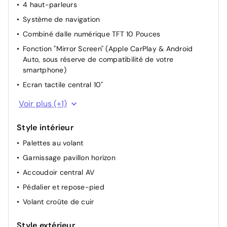
4 haut-parleurs
Lève-vitres AR électriques
Système de navigation
Rétroviseur intérieur Jour / Nuit Electrochrome
Combiné dalle numérique TFT 10 Pouces
Projecteurs réglables manuellement
Fonction "Mirror Screen" (Apple CarPlay & Android
Allumage automatique des feux de croisement +
Auto, sous réserve de compatibilité de votre
Commutation automatique des feux de route / feux de
smartphone)
croisement
Ecran tactile central 10"
Miroir de courtoisie occultable sans éclairage
Visionpark 360
Voir plus (+1)
Style intérieur
Palettes au volant
Garnissage pavillon horizon
Accoudoir central AV
Pédalier et repose-pied
Volant croûte de cuir
Style extérieur