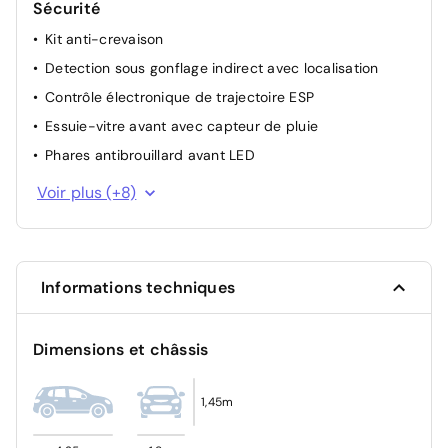
Sécurité
Kit anti-crevaison
Detection sous gonflage indirect avec localisation
Contrôle électronique de trajectoire ESP
Essuie-vitre avant avec capteur de pluie
Phares antibrouillard avant LED
Ceinture de sécurité AR centrale 3 points, avec
Voir plus (+8)
détection de non bouclage
Alerte sonore de non bouclage et de débouclage des
ceintures de sécurité AV
Airbags Frontaux, latéraux AV et rideaux
Informations techniques
Airbag passager avant déconnectable manuellement
Verrouillage automatique des ouvrants en roulant
Dimensions et châssis
Système d'appel d'urgence SOS
Feux Diurnes
1,45m
Allumage automatique des feux de croisement