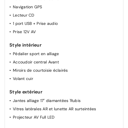
Navigation GPS
Réglage des sièges AV manuellement
Lecteur CD
Maintien lombaire passager
1 port USB + Prise audio
Lève-vitres AR électriques
Prise 12V AV
Eclairage cave a pieds conducteur + passager
Réglage automatique des feux
Style intérieur
Siège conducteur réglable en hauteur
Pédalier sport en alliage
Rétroviseur intérieur Jour / Nuit Electrochrome
Accoudoir central Avant
Siège conducteur mécanique avec réglage lombaire
Miroirs de courtoisie éclairés
Volant cuir
Style extérieur
Jantes alliage 17" diamantées 'Rubis
Vitres latérales AR et lunette AR surteintées
Projecteur AV Full LED