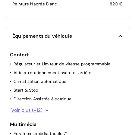
Peinture Nacrée Blanc
820 €
Équipements du véhicule
Confort
Régulateur et Limiteur de vitesse programmable
Aide au stationnement avant et arrière
Climatisation automatique
Start & Stop
Direction Assistée électrique
Rétroviseurs extérieurs rabattables électriquement
Voir plus (+12)
Accoudoir central AR
Multimédia
Eclairage du plafonnier à LED AV et AR
Ecran multimédia tactile 7''
Siège passager réglable en hauteur