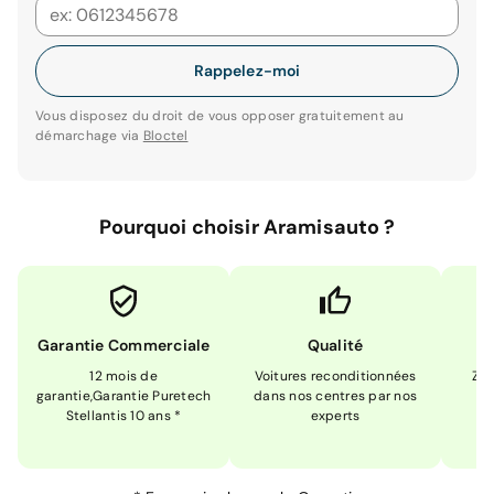
Rappelez-moi
Vous disposez du droit de vous opposer gratuitement au
démarchage via
Bloctel
Pourquoi choisir Aramisauto ?
Garantie Commerciale
Qualité
12 mois de
Voitures reconditionnées
Zér
garantie,Garantie Puretech
dans nos centres par nos
m
Stellantis 10 ans *
experts