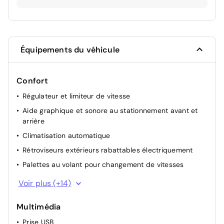
Équipements du véhicule
Confort
Régulateur et limiteur de vitesse
Aide graphique et sonore au stationnement avant et
arrière
Climatisation automatique
Rétroviseurs extérieurs rabattables électriquement
Palettes au volant pour changement de vitesses
Accoudoir central AR
Voir plus (+14)
Commandes au volant
Multimédia
Siège passager avant réglable manuellement en
hauteur
Prise USB