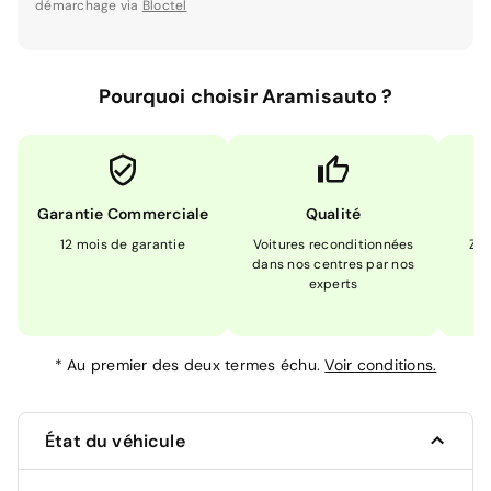
démarchage via
Bloctel
Pourquoi choisir Aramisauto ?
Garantie Commerciale
Qualité
12 mois de garantie
Voitures reconditionnées
Zér
dans nos centres par nos
m
experts
*
Au premier des deux termes échu.
Voir conditions.
État du véhicule