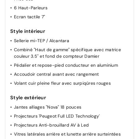
Siège conducteur réglable manuellement
6 Haut-Parleurs
3 appuie-têtes AR
Ecran tactile 7"
Rétroviseur intérieur Jour / Nuit Electrochrome
Style intérieur
Prise 12v
Sellerie mi-TEP / Alcantara
Start & Stop
Combiné "Haut de gamme" spécifique avec matrice
Essuie-vitre arrière avec enclenchement automatique
couleur 3.5" et fond de compteur Damier
en marche arrière
Pédalier et repose-pied conducteur en aluminium
Eclairage du plafonnier à LED : avant et arrière
Accoudoir central avant avec rangement
Réglage lombaire du siège passager (mécanique)
Volant cuir pleine fleur avec surpiqûres rouges
Lève-vitres avant et arrière électriques avec
antipincement
Style extérieur
Miroirs de courtoisie éclairés (conducteur et passager)
Jantes alliages "Nova" 18 pouces
Eclairage des caves à pieds
Projecteurs 'Peugeot Full LED Technology'
Projecteurs Anti-brouillard AV à Led
Vitres latérales arrière et lunette arrière surteintées