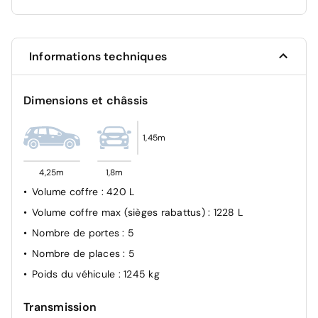
ESP
Ceinture conducteur et passager à enrouleur
pyrotechnique
Informations techniques
Dimensions et châssis
1,45m
4,25m
1,8m
Volume coffre
: 420 L
Volume coffre max (sièges rabattus)
: 1228 L
Nombre de portes
: 5
Nombre de places
: 5
Poids du véhicule
: 1245 kg
Transmission