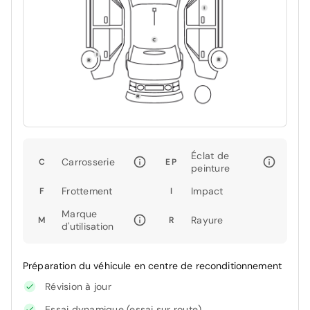
Éclat de
Carrosserie
C
EP
peinture
Frottement
Impact
F
I
Marque
Rayure
M
R
d'utilisation
Préparation du véhicule en centre de reconditionnement
Révision à jour
Essai dynamique (essai sur route)