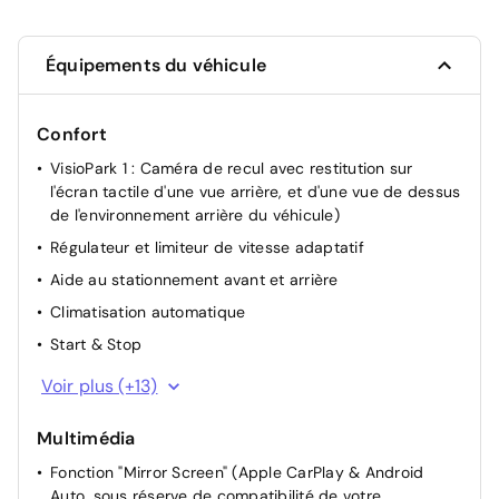
Équipements du véhicule
Confort
VisioPark 1 : Caméra de recul avec restitution sur
l'écran tactile d'une vue arrière, et d'une vue de dessus
de l'environnement arrière du véhicule)
Régulateur et limiteur de vitesse adaptatif
Aide au stationnement avant et arrière
Climatisation automatique
Start & Stop
Direction Assistée électrique
Voir plus (+13)
Rétroviseurs extérieurs rabattables électriquement
Multimédia
Accoudoir central AR
Fonction "Mirror Screen" (Apple CarPlay & Android
Eclairage du plafonnier à LED AV et AR
Auto, sous réserve de compatibilité de votre