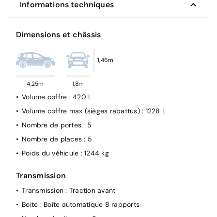
Informations techniques
Airbag passager avant déconnectable manuellement
Verrouillage automatique des ouvrants en roulant
Dimensions et châssis
Système d'appel d'urgence SOS
Feux Diurnes
1,46m
4,25m
1,8m
Volume coffre
: 420 L
Volume coffre max (sièges rabattus)
: 1228 L
Nombre de portes
: 5
Nombre de places
: 5
Poids du véhicule
: 1244 kg
Transmission
Transmission
: Traction avant
Boite
: Boîte automatique 8 rapports