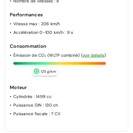
Nombre de vitesses
: 8
Performances
Vitesse max
: 206 km/h
Accélération 0-100 km/h
: 9 s
Consommation
Émission de CO₂ (WLTP combiné)
(
voir détails
)
C
125 g/km
Moteur
Cylindrée
: 1499 cc
Puissance DIN
: 130 ch
Puissance fiscale
: 7 CV