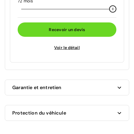
72 mois
Recevoir un devis
Voir le détail
Garantie et entretien
Ce véhicule est sous garantie commerciale de 12
Protection du véhicule
mois à compter de la date de livraison.
La garantie de votre véhicule peut être prolongée