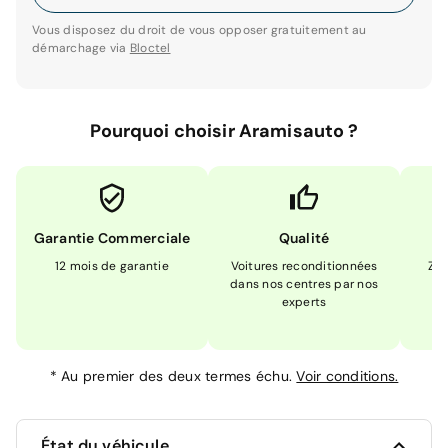
Vous disposez du droit de vous opposer gratuitement au
démarchage via
Bloctel
Pourquoi choisir Aramisauto ?
Garantie Commerciale
Qualité
12 mois de garantie
Voitures reconditionnées
Zér
dans nos centres par nos
m
experts
*
Au premier des deux termes échu.
Voir conditions.
État du véhicule