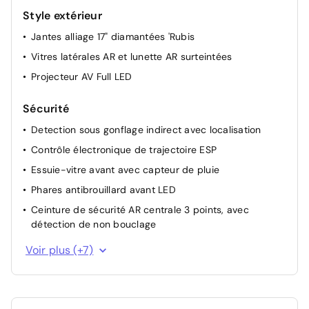
Style extérieur
Jantes alliage 17" diamantées 'Rubis
Vitres latérales AR et lunette AR surteintées
Projecteur AV Full LED
Sécurité
Detection sous gonflage indirect avec localisation
Contrôle électronique de trajectoire ESP
Essuie-vitre avant avec capteur de pluie
Phares antibrouillard avant LED
Ceinture de sécurité AR centrale 3 points, avec
détection de non bouclage
Alerte sonore de non bouclage et de débouclage des
Voir plus (+7)
ceintures de sécurité AV
Alerte active de franchissement involontaire de ligne
Airbags Frontaux, latéraux AV et rideaux