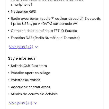
Siège passager réglable en hauteur
smartphone)
Réglage des sièges AV manuellement
Navigation GPS
Maintien lombaire passager
Radio avec écran tactile 7" couleur capacitif, Bluetooth,
Lève-vitres AR électriques
1 prise USB type A (DATA) sur console AV
Eclairage cave a pieds conducteur + passager
Combiné dalle numérique TFT 10 Pouces
Réglage automatique des feux
Fonction DAB (Radio Numérique Terrestre)
Rétroviseur intérieur Jour / Nuit Electrochrome
1 Port USB
Voir plus (+2)
Siège conducteur mécanique avec réglage lombaire
Prise 12V AV
Style intérieur
Allumage automatique des feux de croisement +
Commutation automatique des feux de route / feux de
Sellerie Cuir Alcantara
croisement
Pédalier sport en alliage
Palettes au volant
Accoudoir central Avant
Miroirs de courtoisie éclairés
Volant cuir
Voir plus (+1)