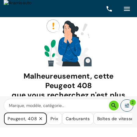
Malheureusement, cette
Peugeot 408
que vous recherchez n'est plus
disponible.
2
Nous avons de nombreuses voitures qui pourraient répondre
Peugeot, 408
Prix
Carburants
Boîtes de vitesse
à vos besoins.