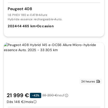
Peugeot 408
1.6 PHEV 180 e-EAT8
•
Allure
Hybride essence rechargeable
•
Auto.
2024
•
14 465 km
•
Occasion
24 heures
21 999 €
38 200 €
neuf
-42%
Dès 146 €/mois