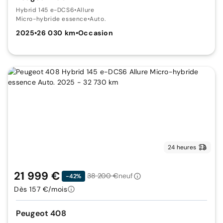
Hybrid 145 e-DCS6
•
Allure
Micro-hybride essence
•
Auto.
2025
•
26 030 km
•
Occasion
24 heures
21 999 €
38 200 €
neuf
-42%
Dès 157 €/mois
Peugeot 408