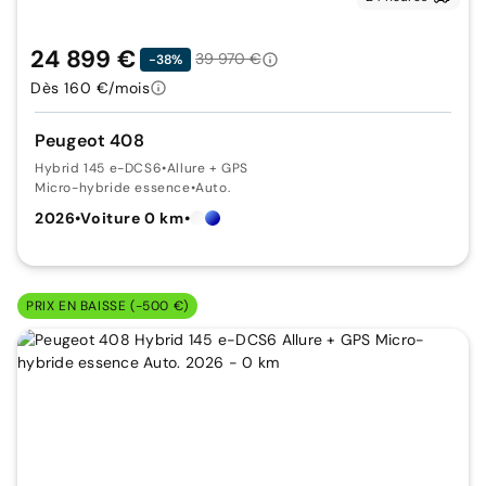
24 899 €
39 970 €
-38%
Dès 160 €/mois
Peugeot 408
Hybrid 145 e-DCS6
•
Allure + GPS
Micro-hybride essence
•
Auto.
2026
•
Voiture 0 km
•
PRIX EN BAISSE (-500 €)