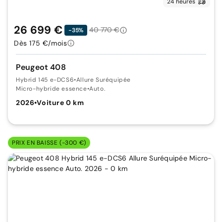
24 heures
26 699 €
40 770 €
-35%
Dès 175 €/mois
Peugeot 408
Hybrid 145 e-DCS6
•
Allure Suréquipée
Micro-hybride essence
•
Auto.
2026
•
Voiture 0 km
PRIX EN BAISSE (-300 €)