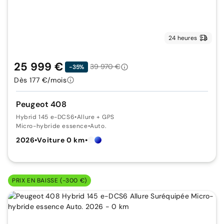
24 heures
25 999 €
39 970 €
-35%
Dès 177 €/mois
Peugeot 408
Hybrid 145 e-DCS6
•
Allure + GPS
Micro-hybride essence
•
Auto.
2026
•
Voiture 0 km
•
PRIX EN BAISSE (-300 €)