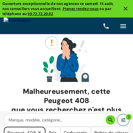
Ouverture exceptionnelle de nos agences ce samedi 15 août,
nos conseillers vous accueillent.
Prenez rendez-vous
ou par
téléphone au
09.72.72.20.02
Malheureusement, cette
Peugeot 408
que vous recherchez n'est plus
disponible.
2
Nous avons de nombreuses voitures qui pourraient répondre
Peugeot, 408
Prix
Carburants
Boîtes de vitesse