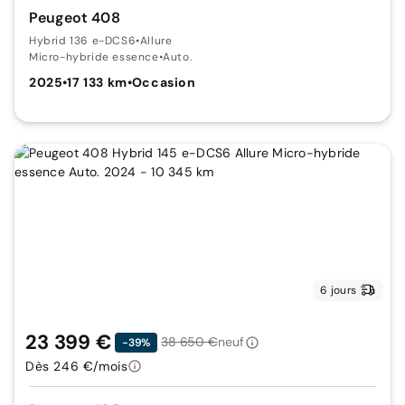
Peugeot 408
Hybrid 136 e-DCS6
•
Allure
Micro-hybride essence
•
Auto.
2025
•
17 133 km
•
Occasion
6 jours
23 399 €
38 650 €
neuf
-39%
Dès 246 €/mois