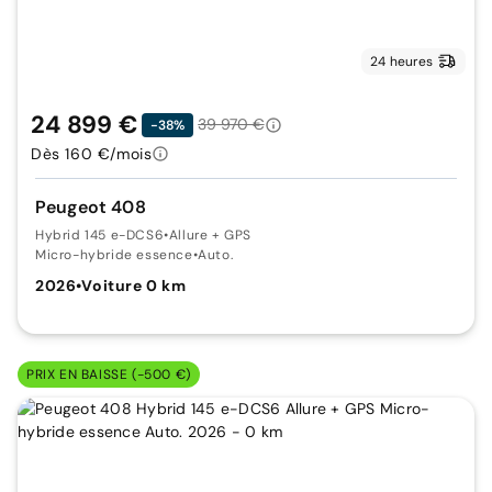
24 heures
24 899 €
39 970 €
-38%
Dès 160 €/mois
Peugeot 408
Hybrid 145 e-DCS6
•
Allure + GPS
Micro-hybride essence
•
Auto.
2026
•
Voiture 0 km
PRIX EN BAISSE (-500 €)