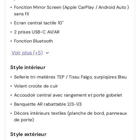
antipincement
Fonction Mirror Screen (Apple CarPlay / Android Auto )
Sélecteur mode de conduite Eco et Sport
sans fil
Frein de stationnement électrique
Ecran central tactile 10"
Réglage lombaire du siège conducteur
2 prises USB-C AV/AR
Volant avec réglage manuel en hauteur et en
Fonction Bluetooth
profondeur
Fonction DAB (Radio Numérique Terrestre)
Voir plus (+5)
Direction assistée électrique
Apple Car Play
Style intérieur
Android Auto
Sellerie tri-matières TEP / Tissu Falgo, surpiqûres Bleu
Ordinateur de bord
Volant croûte de cuir
Système audio 6 HP
Accoudoir central avec rangement et porte gobelet
Banquette AR rabattable 2/3-1/3
Décors intérieurs textiles (planche de bord, panneaux
de porte)
Style extérieur