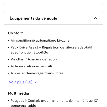
Équipements du véhicule
Confort
Air conditionné automatique bi-zone
Pack Drive Assist - Régulateur de vitesse adaptatif
avec fonction Stop&Go
VisioPark 1 (caméra de recul)
Aide au stationnement AR
Accès et démarrage mains libres
Rétroviseur intérieur photosensible
Voir plus (+8)
Rétroviseurs extérieurs électriques, dégivrants et
rabattables électriquement, avec répétiteurs de feux
Multimédia
clignotants à LED
Peugeot i-Cockpit avec instrumentation numérique 10"
Lève-vitres AV/AR électriques et séquentiels avec
personnalisable