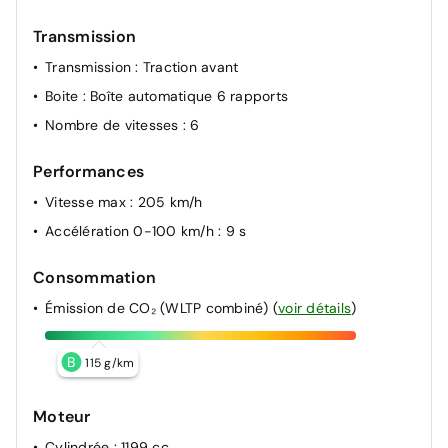
Transmission
Transmission
: Traction avant
Boite
: Boîte automatique 6 rapports
Nombre de vitesses
: 6
Performances
Vitesse max
: 205 km/h
Accélération 0-100 km/h
: 9 s
Consommation
Émission de CO₂ (WLTP combiné)
(
voir détails
)
B
115 g/km
Moteur
Cylindrée
: 1199 cc