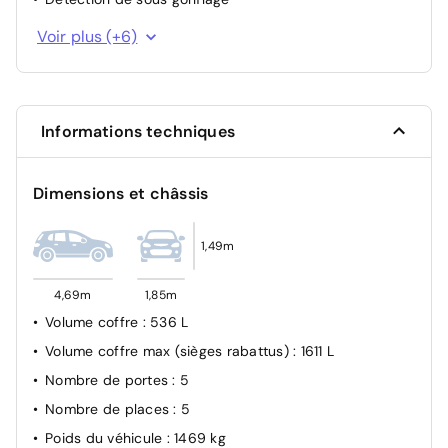
Contrôle de traction
Voir plus (+6)
Verrouillage centralisé
Fixations ISOFIX aux 2 places latérales AR (Top Tether)
Airbags frontaux conducteur et passager adaptatifs
Informations techniques
(passager neutralisable par clé), airbags latéraux
conducteur et passager AV.airbags rideaux de tête
aux places AV/AR
Dimensions et châssis
ABS
Kit anti-crevaison
1,49m
4,69m
1,85m
Volume coffre
: 536 L
Volume coffre max (sièges rabattus)
: 1611 L
Nombre de portes
: 5
Nombre de places
: 5
Poids du véhicule
: 1469 kg