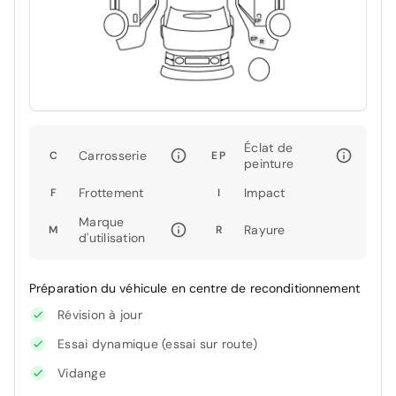
Éclat de
Carrosserie
C
EP
peinture
Frottement
Impact
F
I
Marque
Rayure
M
R
d'utilisation
Préparation du véhicule en centre de reconditionnement
Révision à jour
Essai dynamique (essai sur route)
Vidange