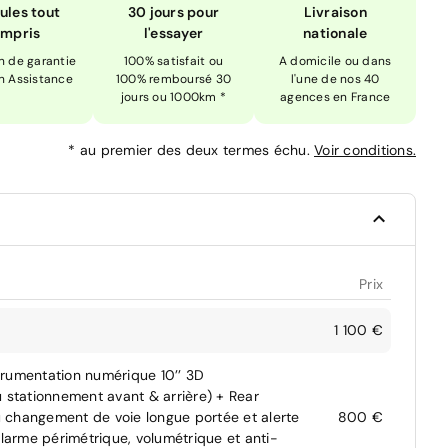
ules tout
30 jours pour
Livraison
mpris
l'essayer
nationale
n de garantie
100% satisfait ou
A domicile ou dans
n Assistance
100% remboursé 30
l'une de nos 40
jours ou 1000km *
agences en France
*
au premier des deux termes échu.
Voir conditions.
Prix
1 100 €
trumentation numérique 10’’ 3D
u stationnement avant & arrière) + Rear
au changement de voie longue portée et alerte
800 €
c alarme périmétrique, volumétrique et anti-