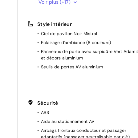
Voir plus (+17)
Air Quality System (filtre à charbon HEPA)
Banquette AR rabattable 2/3-1/3
Style intérieur
Boîte automatique à variation continue (1
rapport)
Ciel de pavillon Noir Mistral
Câble de recharge mode 3 triphasé 22 kW
Eclairage d'ambiance (8 couleurs)
Essuie-vitre AV à déclenchement automatique
Panneaux de porte avec surpiqûre Vert Adami
et décors aluminium
Feux AR spécifiques avec allumage dynamique
griffe à griffe
Seuils de portes AV aluminium
Pédalier Sport et repose pied en aluminium
Peugeot i-Cockpit avec instrumentation
numérique 10" personnalisable
Pré-conditionnement thermique et charge
Sécurité
différée via l'écran central
ABS
Prise 12 V à l'AV
Aide au stationnement AV
Réglage lombaire du siège conducteur
Airbags frontaux conducteur et passager
Rétroviseur intérieur photosensible
adaptatifs (passager neutralisable par clé),