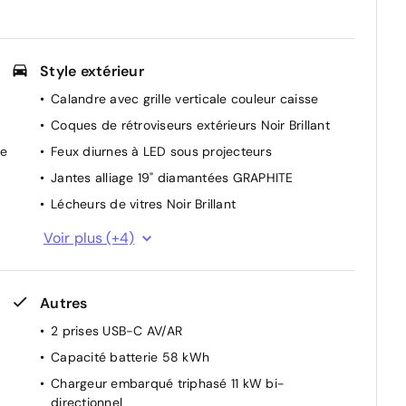
Style extérieur
Calandre avec grille verticale couleur caisse
Coques de rétroviseurs extérieurs Noir Brillant
te
Feux diurnes à LED sous projecteurs
Jantes alliage 19" diamantées GRAPHITE
Lécheurs de vitres Noir Brillant
Monogrammes latéraux emblème Lion
Voir plus (+4)
Montants de baie textile Noir Mistral
Vitres AV feuilletées acoustiques
Autres
Vitres latérales AR et lunette AR chauffante
temporisée surteintées
2 prises USB-C AV/AR
Capacité batterie 58 kWh
Chargeur embarqué triphasé 11 kW bi-
directionnel