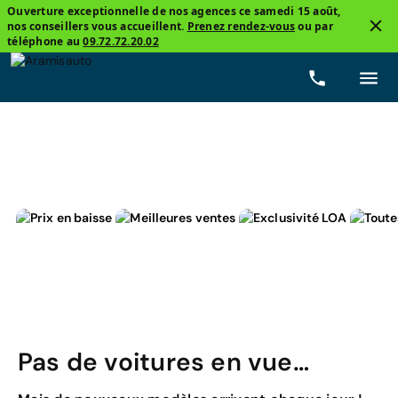
Ouverture exceptionnelle de nos agences ce samedi 15 août,
nos conseillers vous accueillent.
Prenez rendez-vous
ou par
3
téléphone au
09.72.72.20.02
Peugeot, 408
Électrique
Prix
Boîtes de vitess
Pas de voitures en vue…