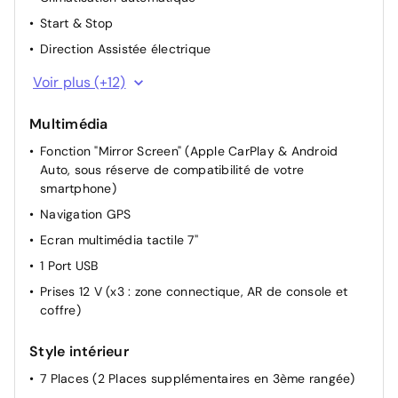
Start & Stop
Direction Assistée électrique
Rétroviseurs extérieurs rabattables électriquement
Voir plus (+12)
Appui-tête AR réglable
Multimédia
Boîte à gants éclairée
Fonction "Mirror Screen" (Apple CarPlay & Android
Siège passager réglable en hauteur
Auto, sous réserve de compatibilité de votre
Réglage manuel du siège conducteur
smartphone)
Siège AV réglable manuellement
Navigation GPS
Dossier du siège conducteur inclinable
Ecran multimédia tactile 7''
Dossier des sièges AV inclinables
1 Port USB
Miroir de courtoisie occultable sans éclairage
Prises 12 V (x3 : zone connectique, AR de console et
Projecteurs réglables manuellement
coffre)
Réglage du siège conducteur manuellement
Style intérieur
Rétroviseur intérieur Jour / Nuit Electrochrome
7 Places (2 Places supplémentaires en 3ème rangée)