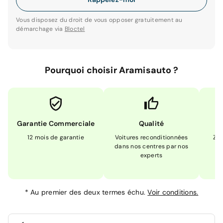
Vous disposez du droit de vous opposer gratuitement au
démarchage via
Bloctel
Pourquoi choisir Aramisauto ?
Garantie Commerciale
Qualité
12 mois de garantie
Voitures reconditionnées
Zér
dans nos centres par nos
m
experts
*
Au premier des deux termes échu.
Voir conditions.