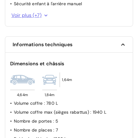
Sécurité enfant à l'arrière manuel
Feux halogène
Voir plus (+7)
Système de surveillance de trajectoire latéral
Airbags Frontaux, latéraux AV et rideaux
Airbag passager avant déconnectable manuellement
Informations techniques
Verrouillage automatique des ouvrants en roulant
Système d'appel d'urgence SOS
Dimensions et châssis
Allumage automatique des feux de croisement
1,64m
4,64m
1,84m
Volume coffre
: 780 L
Volume coffre max (sièges rabattus)
: 1940 L
Nombre de portes
: 5
Nombre de places
: 7