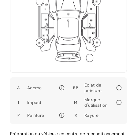
Éclat de
Accroc
A
EP
peinture
Marque
Impact
I
M
d'utilisation
Peinture
Rayure
P
R
Préparation du véhicule en centre de reconditionnement