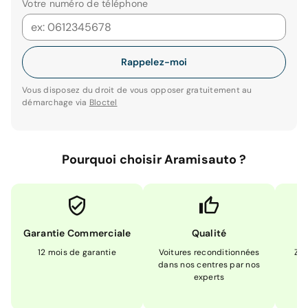
Votre numéro de téléphone
Rappelez-moi
Vous disposez du droit de vous opposer gratuitement au
démarchage via
Bloctel
Pourquoi choisir Aramisauto ?
Garantie Commerciale
Qualité
12 mois de garantie
Voitures reconditionnées
Zér
dans nos centres par nos
m
experts