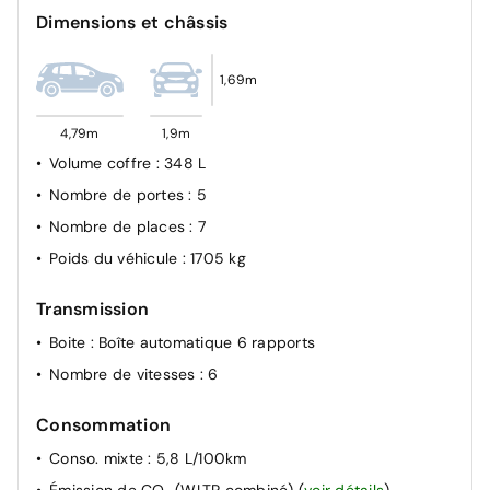
Dimensions et châssis
Défauts : jante arrière gauche légères rayures
Défauts : poignée porte arrière gauche micro éclats
1,69m
Défauts : portes côté gauche micro éclats
Défauts : protecteur porte avant gauche légères
4,79m
1,9m
griffures
Volume coffre
: 348 L
Défauts : protecteurs portes côté droit légères
Nombre de portes
: 5
griffures
Nombre de places
: 7
Défauts : élargisseur d'aile avant droit légères rayures
Poids du véhicule
: 1705 kg
Transmission
Boite
: Boîte automatique 6 rapports
Nombre de vitesses
: 6
Consommation
Conso. mixte
: 5,8 L/100km