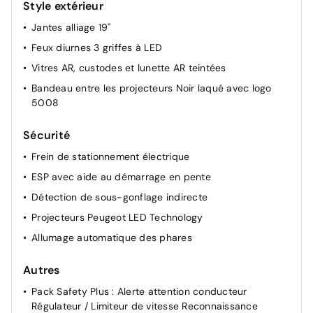
Air conditionné automatique tri-zone
Style extérieur
Banquette rang 2 coulissante 60/40, avec dossiers
Jantes alliage 19"
inclinables et rabattables 40/20/40, avec fonction
Feux diurnes 3 griffes à LED
Easy Access aux places du rang 3
Vitres AR, custodes et lunette AR teintées
Banquette 2 places au rang 3 avec dossiers
rabattables 50/50
Bandeau entre les projecteurs Noir laqué avec logo
5008
Rétroviseur intérieur électrochrome
Pare-brise feuilleté acoustique
Sécurité
Lève-vitres AV/AR électriques et séquentiels avec
Frein de stationnement électrique
antipincement
ESP avec aide au démarrage en pente
Le véhicule provient directement du réseau Stellantis :
son entretien amont est certifié par le constructeur et
Détection de sous-gonflage indirecte
reconnu par les garages du réseau, sans qu'il soit
Projecteurs Peugeot LED Technology
nécessaire de fournir de preuve papier.
Allumage automatique des phares
Autres
Pack Safety Plus : Alerte attention conducteur
Régulateur / Limiteur de vitesse Reconnaissance