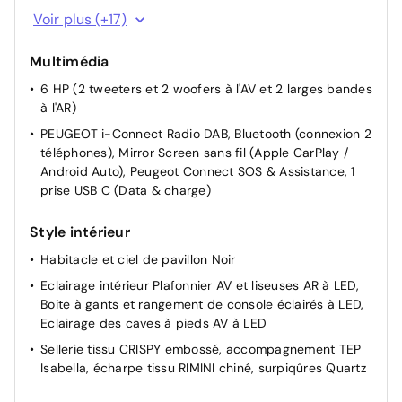
8 airbags: frontaux conducteur et passager auto-
Voir plus (+17)
adaptatifs (passager neutralisable par clé), latéraux
conducteur et passager AV (thorax et bassin), rideaux
Multimédia
aux places AV et AR (tête et thorax)
6 HP (2 tweeters et 2 woofers à l'AV et 2 larges bandes
Fixations ISOFIX et Top Tether aux places latérales rang
à l'AR)
2
PEUGEOT i-Connect Radio DAB, Bluetooth (connexion 2
Calandre couleur caisse, écopes latérales Noir laqué,
téléphones), Mirror Screen sans fil (Apple CarPlay /
décor inférieur Gris Méteor
Android Auto), Peugeot Connect SOS & Assistance, 1
Jupe inférieure Noir grainé
prise USB C (Data & charge)
Lécheurs de vitres masqués
Style intérieur
Enjoliveurs de passages de roues et protections
inférieures de portes Noir grainé
Habitacle et ciel de pavillon Noir
Bandeau entre les feux AR Noir laqué avec lettrage
Eclairage intérieur Plafonnier AV et liseuses AR à LED,
PEUGEOT
Boite à gants et rangement de console éclairés à LED,
Eclairage des caves à pieds AV à LED
Pare chocs AR avec décor Gris Meteor
Sellerie tissu CRISPY embossé, accompagnement TEP
Monogrammes AR 5008 et Hybrid
Isabella, écharpe tissu RIMINI chiné, surpiqûres Quartz
Monogrammes AV : blason PEUGEOT et 5008