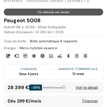
RÉFÉRENCE : 126011454D0-26P500 / 2650663 / O
Ce véhicule est vendu
Peugeot 5008
Hybrid 136 e-DCS6 • Allure Suréquipée
Voiture d'occasion • 14 250 km • 2025
Type de boîte :
Boîte automatique 6 rapports
Energie :
Micro-hybride essence
LIVRAISON
GARANTIE COMMERCIALE
Sous 4 jours
12 mois
28 399 €
Voir le détail
-36%
44 660 €
neuf
Dès 299 €/mois
Financer