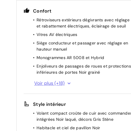
Confort
Rétroviseurs extérieurs dégivrants avec réglage
et rabattement électriques, éclairage de seuil
Vitres AV électriques
Siège conducteur et passager avec réglage en
hauteur manuel
Monogrammes AR 5008 et Hybrid
Enjoliveurs de passages de roues et protections
inférieures de portes Noir grainé
Le véhicule provient directement du réseau
Voir plus (+18)
Stellantis : son entretien amont est certifié par l
constructeur et reconnu par les garages du
réseau, sans qu'il soit nécessaire de fournir de
Style intérieur
preuve papier.
Volant compact croûte de cuir avec commande
Boîte de vitesse automatique, séquentielle (6
intégrées Noir laqué, décors Gris Stène
rapports)
Habitacle et ciel de pavillon Noir
6 airbags: Frontaux conducteur et passager