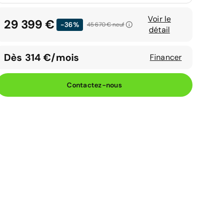
Voir le
29 399 €
-36%
45 670 €
neuf
détail
Dès 314 €/mois
Financer
Contactez-nous