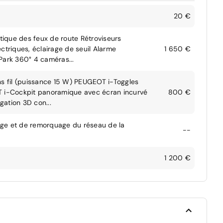
20 €
ique des feux de route Rétroviseurs
ctriques, éclairage de seuil Alarme
1 650 €
Park 360° 4 caméras...
 fil (puissance 15 W) PEUGEOT i-Toggles
OT i-Cockpit panoramique avec écran incurvé
800 €
ation 3D con...
age et de remorquage du réseau de la
--
1 200 €