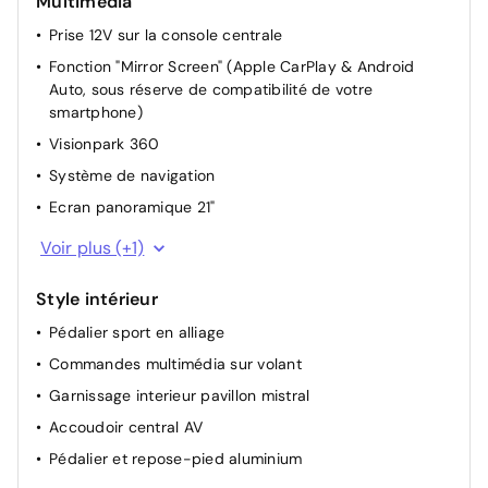
Multimédia
Sièges AV chauffants
Prise 12V sur la console centrale
Réglage automatique des feux
Fonction "Mirror Screen" (Apple CarPlay & Android
Pochettes de rangement à l'AR des sièges AV
Auto, sous réserve de compatibilité de votre
Allumage automatique des feux
smartphone)
Siège conducteur réglable électriquement
Visionpark 360
Système de navigation
Ecran panoramique 21"
Ordinateur de bord
Voir plus (+1)
Style intérieur
Pédalier sport en alliage
Commandes multimédia sur volant
Garnissage interieur pavillon mistral
Accoudoir central AV
Pédalier et repose-pied aluminium