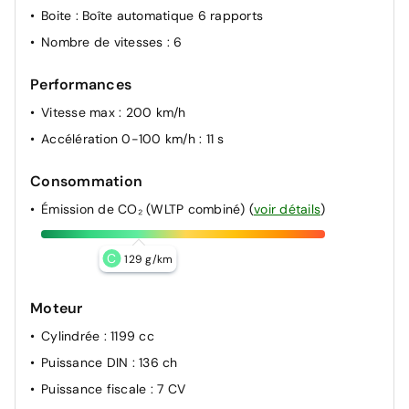
Boite
: Boîte automatique 6 rapports
Nombre de vitesses
: 6
Performances
Vitesse max
: 200 km/h
Accélération 0-100 km/h
: 11 s
Consommation
Émission de CO₂ (WLTP combiné)
(
voir détails
)
C
129 g/km
Moteur
Cylindrée
: 1199 cc
Puissance DIN
: 136 ch
Puissance fiscale
: 7 CV