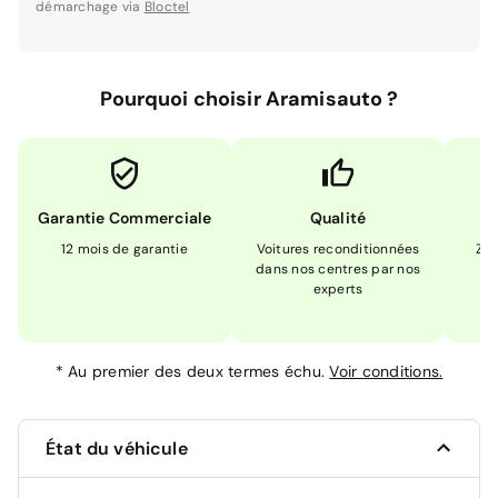
démarchage via
Bloctel
Pourquoi choisir Aramisauto ?
Garantie Commerciale
Qualité
12 mois de garantie
Voitures reconditionnées
Zér
dans nos centres par nos
m
experts
*
Au premier des deux termes échu.
Voir conditions.
État du véhicule