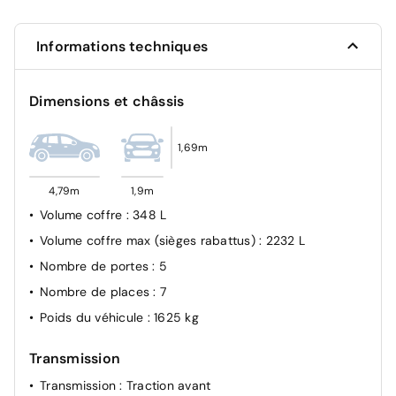
Sécurité enfant à l'arrière manuel
Airbags (Frontaux, latéraux AV, rideaux AV et AR)
Informations techniques
Airbags Frontaux, latéraux AV et rideaux
Airbag passager avant déconnectable manuellement
Dimensions et châssis
Airbag Conducteur
Fixations ISOFIX (places latérales AR)
1,69m
Régulateur de vitesse adaptatif Stop&Go
4,79m
1,9m
Volume coffre
: 348 L
Volume coffre max (sièges rabattus)
: 2232 L
Nombre de portes
: 5
Nombre de places
: 7
Poids du véhicule
: 1625 kg
Transmission
Transmission
: Traction avant