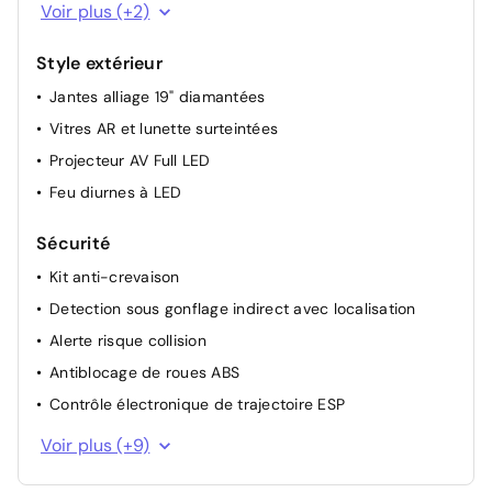
Rétroviseur interieur électrochrome frameless
Voir plus (+2)
Volant cuir pleine fleur perforé insert GT
Style extérieur
Jantes alliage 19" diamantées
Vitres AR et lunette surteintées
Projecteur AV Full LED
Feu diurnes à LED
Sécurité
Kit anti-crevaison
Detection sous gonflage indirect avec localisation
Alerte risque collision
Antiblocage de roues ABS
Contrôle électronique de trajectoire ESP
Essuie-vitre avant avec capteur de pluie
Voir plus (+9)
Surveillance angle mort + Assist changement de voie