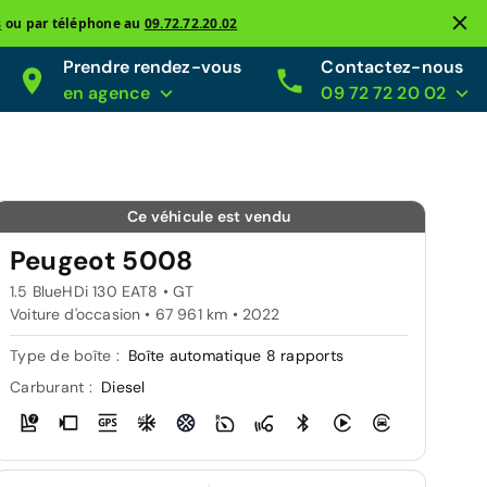
s
ou par téléphone au
09.72.72.20.02
Prendre rendez-vous
Contactez-nous
en agence
09 72 72 20 02
Ce véhicule est vendu
Peugeot 5008
1.5 BlueHDi 130 EAT8 • GT
Voiture d'occasion • 67 961 km • 2022
Type de boîte :
Boîte automatique 8 rapports
Carburant :
Diesel