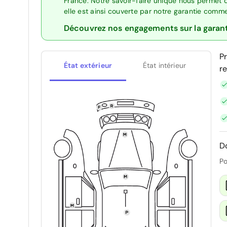
France. Notre savoir-faire unique nous permet 
elle est ainsi couverte par notre garantie comm
Découvrez nos engagements sur la garan
P
État extérieur
État intérieur
r
D
Po