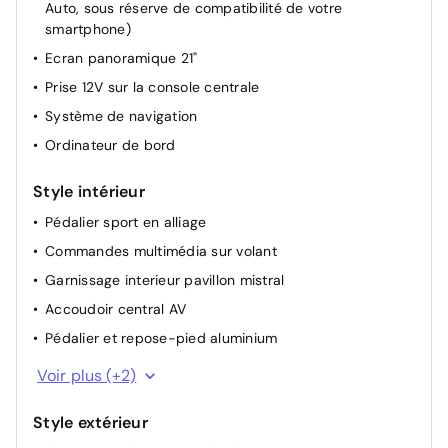
Auto, sous réserve de compatibilité de votre
Pochettes de rangement à l'AR des sièges AV
smartphone)
Réglage automatique des feux
Ecran panoramique 21"
Allumage automatique des feux
Prise 12V sur la console centrale
Sièges AV chauffants
Système de navigation
Ordinateur de bord
Style intérieur
Pédalier sport en alliage
Commandes multimédia sur volant
Garnissage interieur pavillon mistral
Accoudoir central AV
Pédalier et repose-pied aluminium
Rétroviseur interieur électrochrome frameless
Voir plus (+2)
Volant cuir pleine fleur perforé insert GT
Style extérieur