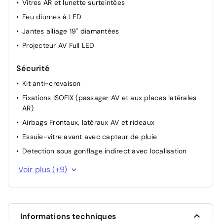
Vitres AR et lunette surteintées
Feu diurnes à LED
Jantes alliage 19" diamantées
Projecteur AV Full LED
Sécurité
Kit anti-crevaison
Fixations ISOFIX (passager AV et aux places latérales
AR)
Airbags Frontaux, latéraux AV et rideaux
Essuie-vitre avant avec capteur de pluie
Detection sous gonflage indirect avec localisation
Visiopark 1 : Caméra de recul avec restitution sur
Voir plus (+9)
l'écran tactile d'une vue arrière 180°, et d'une vue de
dessus de l'environnement arrière du véhicule
Airbag Conducteur
Airbags (Frontaux, latéraux AV, rideaux AV et AR)
Informations techniques