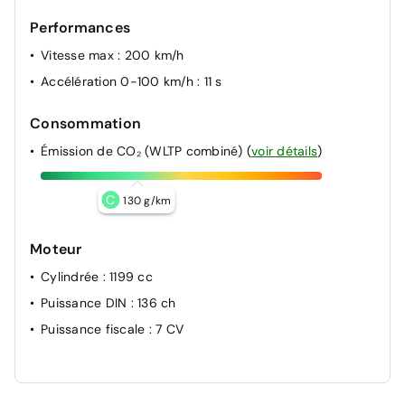
Performances
Vitesse max
: 200 km/h
Accélération 0-100 km/h
: 11 s
Consommation
Émission de CO₂ (WLTP combiné)
(
voir détails
)
C
130 g/km
Moteur
Cylindrée
: 1199 cc
Puissance DIN
: 136 ch
Puissance fiscale
: 7 CV