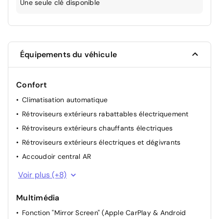
Une seule clé disponible
Équipements du véhicule
Confort
Climatisation automatique
Rétroviseurs extérieurs rabattables électriquement
Rétroviseurs extérieurs chauffants électriques
Rétroviseurs extérieurs électriques et dégivrants
Accoudoir central AR
Siège passager réglable en hauteur
Voir plus (+8)
Siège conducteur avec réglage manuel en hauteur
Multimédia
Siège passager à réglage mécanique
Fonction "Mirror Screen" (Apple CarPlay & Android
Siège conducteur avec réglage lombaire