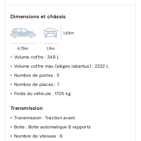
Contrôle électronique de trajectoire ESP
Aide au stationnement AV + AR
Dimensions et châssis
Airbag passager avant déconnectable manuellement
Sécurité enfant à l'arrière manuel
1,69m
Antiblocage de roues ABS
4,79m
1,9m
Régulateur de vitesse adaptatif Stop&Go
Volume coffre
: 348 L
Volume coffre max (sièges rabattus)
: 2232 L
Nombre de portes
: 5
Nombre de places
: 7
Poids du véhicule
: 1705 kg
Transmission
Transmission
: Traction avant
Boite
: Boîte automatique 6 rapports
Nombre de vitesses
: 6