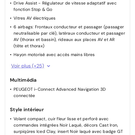
Drive Assist - Régulateur de vitesse adaptatif avec
fonction Stop & Go
Vitres AV électriques
6 airbags: Frontaux conducteur et passager (passager
neutralisable par clé), latéraux conducteur et passager
AV (thorax et bassin), rideaux aux places AV et AR
(tête et thorax)
Hayon motorisé avec accès mains libres
Banquette rang 2 coulissante 60/40, avec dossiers
Voir plus (+25)
inclinables et rabattables 40/20/40, avec fonction
Easy Access aux places du rang 3
Multimédia
Essuie-vitre AV à déclenchement automatique
PEUGEOT i-Connect Advanced Navigation 3D
Monogrammes AV : blason PEUGEOT et 5008
connectée
Bandeau entre les feux AR Noir laqué avec lettrage
PEUGEOT
Style intérieur
Sièges AV chauffants
Volant compact, cuir fleur lisse et perforé avec
commandes intégrées Noir Laqué, décors Cast Iron,
Calandre couleur caisse, écopes latérales Noir laqué,
surpiqûres Iced Clay, insert Noir laqué avec badge GT
décor inférieur Gris Méteor