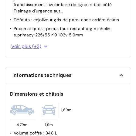
franchissement involontaire de ligne et bas côté
Freinage d'urgence aut...
Défauts : enjoliveur gris de pare-choc arrière éclats
Pneumatiques : pneus taux restant arg michelin
e.primacy 225/55 r19 103v 5.9mm
Pneumatiques : pneus taux restant avg michelin
Voir plus (+3)
e.primacy 225/55 r19 103v 5.8mm
Pneumatiques : pneus taux restant ard michelin
e.primacy 225/55 r19 103v 5.8mm
Visiopark 1: caméra de recul HD & aide au
Informations techniques
stationnement AV/AR, graphique et sonore
Dimensions et châssis
1,69m
4,79m
1,9m
Volume coffre
: 348 L