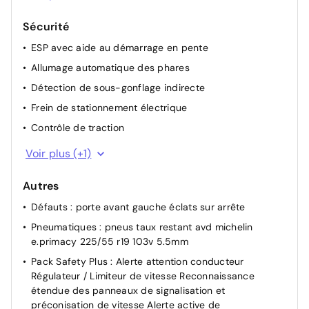
Pare-brise feuilleté acoustique
5008
4 poignées de maintien rétractables (2 à l'AV et 2 à
Monogrammes ailes AV: blason PEUGEOT
Sécurité
l'AR)
Barres de toit longitudinales Noir Brillant
ESP avec aide au démarrage en pente
Banquette 2 places au rang 3 avec dossiers
Allumage automatique des phares
rabattables 50/50
Détection de sous-gonflage indirecte
Rétroviseurs extérieurs dégivrants avec réglage et
rabattement électriques, éclairage de seuil
Frein de stationnement électrique
Air conditionné automatique
Contrôle de traction
Pare chocs AR avec décor Gris Meteor
ABS
Voir plus (+1)
Jupe inférieure Noir grainé
Autres
Défauts : porte avant gauche éclats sur arrête
Pneumatiques : pneus taux restant avd michelin
e.primacy 225/55 r19 103v 5.5mm
Pack Safety Plus : Alerte attention conducteur
Régulateur / Limiteur de vitesse Reconnaissance
étendue des panneaux de signalisation et
préconisation de vitesse Alerte active de