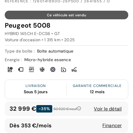
RÉFÉRENCE : 126014189D0-26P500 / 2641655 / O
Ce véhicule est vendu
Peugeot 5008
HYBRID 145CH E-DCS6 • GT
Voiture d'occasion • 1 315 km • 2025
Type de boîte :
Boîte automatique
Energie :
Micro-hybride essence
LIVRAISON
GARANTIE COMMERCIALE
Sous 5 jours
12 mois
32 999 €
Voir le détail
-35%
50 920 €
neuf
Dès 353 €/mois
Financer