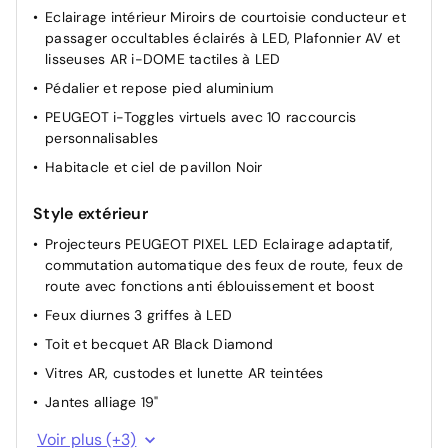
Eclairage intérieur Miroirs de courtoisie conducteur et
PEUGEOT i-Cockpit panoramique avec écran incurvé
passager occultables éclairés à LED, Plafonnier AV et
et flottant 21'' HD
lisseuses AR i-DOME tactiles à LED
Lève-vitres AV/AR électriques et séquentiels avec
Pédalier et repose pied aluminium
antipincement
PEUGEOT i-Toggles virtuels avec 10 raccourcis
Volant chauffant
personnalisables
Boîte de vitesse automatique, séquentielle (6 rapports)
Habitacle et ciel de pavillon Noir
Rétroviseur intérieur électrochrome
Banquette rang 2 avec accoudoir central
Style extérieur
Direction assistée
Projecteurs PEUGEOT PIXEL LED Eclairage adaptatif,
Monogrammes AR 5008 et Hybrid
commutation automatique des feux de route, feux de
route avec fonctions anti éblouissement et boost
Enjoliveurs de passages de roues et protections
inférieures de portes Noir grainé
Feux diurnes 3 griffes à LED
Fixations ISOFIX et Top Tether aux places latérales rang
Toit et becquet AR Black Diamond
2
Vitres AR, custodes et lunette AR teintées
Commutation adaptative des projecteurs
Jantes alliage 19"
Accès et démarrage mains libres Proximity
Bandeau entre les projecteurs Noir laqué avec logo
Voir plus (+3)