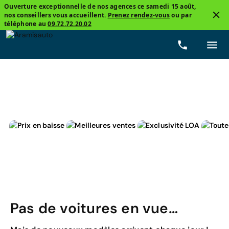
Ouverture exceptionnelle de nos agences ce samedi 15 août,
nos conseillers vous accueillent.
Prenez rendez-vous
ou par
2
téléphone au
09.72.72.20.02
Peugeot, Partner Fourgon Electric
Prix
Carburants
Pas de voitures en vue…