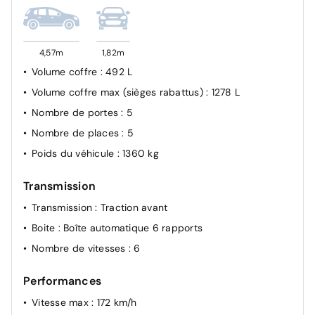
Détection des marquages au sol
Détecteur d'angles morts
4,57m
1,82m
Airbag frontal conducteur et passager
Volume coffre
: 492 L
Système de fixation ISOFIX
Volume coffre max (sièges rabattus)
: 1278 L
Condamnation des portes électriques
Nombre de portes
: 5
Nombre de places
: 5
Poids du véhicule
: 1360 kg
Transmission
Transmission
: Traction avant
Boite
: Boîte automatique 6 rapports
Nombre de vitesses
: 6
Performances
Vitesse max
: 172 km/h