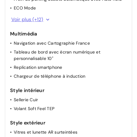
ECO Mode
Indicateur de changement de vitesse
Voir plus (+12)
Radars AV/AR et Easy Park Assist
Multimédia
Volant chauffant
Navigation avec Cartographie France
Commutation automatique des feux de
route/croisement
Tableau de bord avec écran numérique et
personnalisable 10"
Renault Multi-Sense (choix de modes de conduite)
Replication smartphone
Détection d'obstacle latérale
Chargeur de téléphone à induction
Rétroviseurs extérieurs électriques dégivrants
Pare-soleil avec miroir de courtoisie éclairé
Style intérieur
Airbag passager déconnectable
Sellerie Cuir
Lunette arrière chauffante
Volant Soft Feel TEP
Carte accès et démarrage mains libres
Lève-vitres AV électriques (impulsionnel conducteur)
Style extérieur
Vitres et lunette AR surteintées