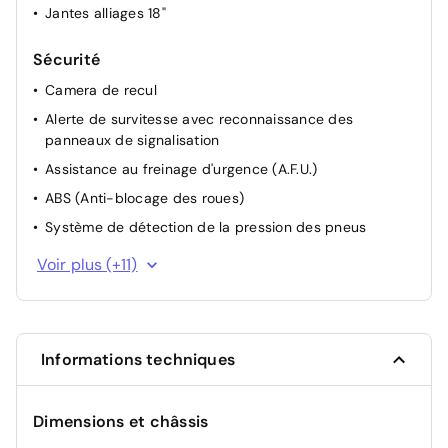
Jantes alliages 18"
Sécurité
Camera de recul
Alerte de survitesse avec reconnaissance des
panneaux de signalisation
Assistance au freinage d'urgence (A.F.U.)
ABS (Anti-blocage des roues)
Système de détection de la pression des pneus
Système de contrôle de trajectoire (ESP) et aide au
Voir plus (+11)
démarrage en côte
Freinage actif d'urgence avec détection piétons et
cyclistes (AEBS City + Inter Urbain + Piéton)
Alerte d'oubli de ceinture de sécurité
Informations techniques
Projecteurs AV full LED Pure Vision
Allumage automatique des feux et des essuie-glaces
Dimensions et châssis
Feux de jour à LED