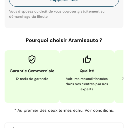
Vous disposez du droit de vous opposer gratuitement au
démarchage via
Bloctel
Pourquoi choisir Aramisauto ?
Garantie Commerciale
Qualité
12 mois de garantie
Voitures reconditionnées
Zér
dans nos centres par nos
m
experts
*
Au premier des deux termes échu.
Voir conditions.