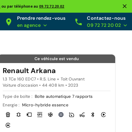
s
ou par téléphone au
09.72.72.20.02
Prendre rendez-vous
Contactez-nous
en agence
09 72 72 20 02
Ce véhicule est vendu
Renault Arkana
1.3 TCe 160 EDC7 • R.S. Line + Toit Ouvrant
Voiture d'occasion • 44 408 km • 2023
Type de boîte :
Boîte automatique 7 rapports
Energie :
Micro-hybride essence