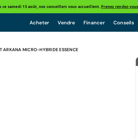
ce samedi 15 août, nos conseillers vous accueillent.
Prenez rendez-vou
Acheter
Vendre
Financer
Conseils
T ARKANA MICRO-HYBRIDE ESSENCE