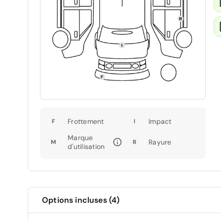
Frottement
Impact
F
I
Marque
Rayure
M
R
d'utilisation
Options incluses (4)