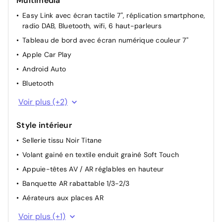
Multimédia
Rétroviseurs extérieurs dégivrants, réglables et
rabattables électriquement
Easy Link avec écran tactile 7", réplication smartphone,
radio DAB, Bluetooth, wifi, 6 haut-parleurs
Sièges AV réglable en hauteur
Tableau de bord avec écran numérique couleur 7''
Lève-vitres AV / AR électriques avec fonction anti-
pincement
Apple Car Play
Purificateur d'air
Android Auto
Alerte de survitesse avec reconnaissance des
Bluetooth
panneaux de signalisation
Port USB
Voir plus (+2)
Frein de parking assisté
Ordinateur de bord
Style intérieur
Sellerie tissu Noir Titane
Volant gainé en textile enduit grainé Soft Touch
Appuie-têtes AV / AR réglables en hauteur
Banquette AR rabattable 1/3-2/3
Aérateurs aux places AR
Harmonie intérieure foncée
Voir plus (+1)