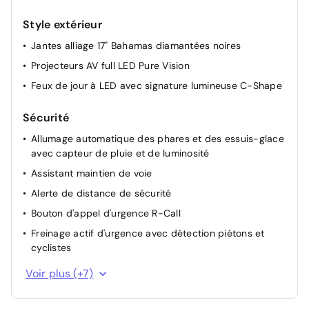
Style extérieur
Jantes alliage 17" Bahamas diamantées noires
Projecteurs AV full LED Pure Vision
Feux de jour à LED avec signature lumineuse C-Shape
Sécurité
Allumage automatique des phares et des essuis-glace
avec capteur de pluie et de luminosité
Assistant maintien de voie
Alerte de distance de sécurité
Bouton d'appel d'urgence R-Call
Freinage actif d'urgence avec détection piétons et
cyclistes
Système ISOFIX (i-Size) aux places AR (latérales)
Voir plus (+7)
Système de surveillance de la pression des pneus
Assistance au freinage d'urgence (A.F.U.)