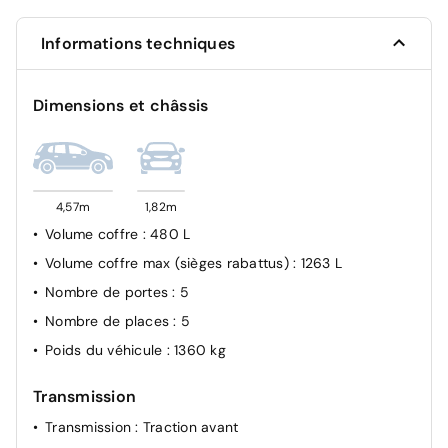
Contrôle dynamique de trajectoire ESC avec ASR
Informations techniques
Airbags frontaux conducteur et passager adaptatif
Airbags rideaux de têtes aux places AV et AR
Dimensions et châssis
Antiblocage des roues ABS
4,57m
1,82m
Volume coffre
: 480 L
Volume coffre max (sièges rabattus)
: 1263 L
Nombre de portes
: 5
Nombre de places
: 5
Poids du véhicule
: 1360 kg
Transmission
Transmission
: Traction avant