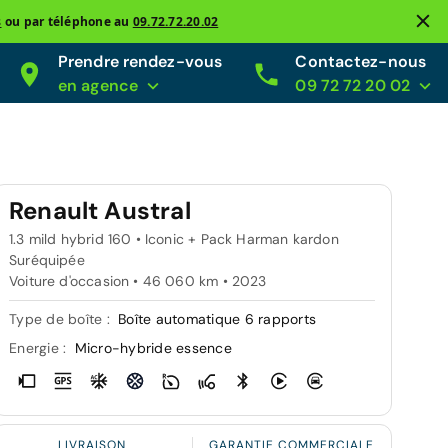
s
ou par téléphone au
09.72.72.20.02
Prendre rendez-vous
Contactez-nous
en agence
09 72 72 20 02
Renault Austral
1.3 mild hybrid 160 • Iconic + Pack Harman kardon
Suréquipée
Voiture d'occasion • 46 060 km • 2023
Type de boîte :
Boîte automatique 6 rapports
Energie :
Micro-hybride essence
LIVRAISON
GARANTIE COMMERCIALE