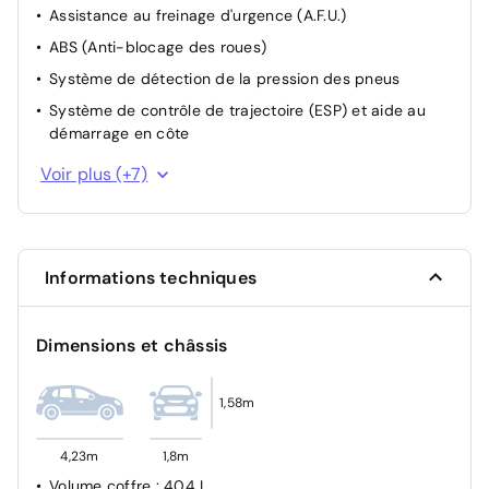
Assistance au freinage d'urgence (A.F.U.)
ABS (Anti-blocage des roues)
Système de détection de la pression des pneus
Système de contrôle de trajectoire (ESP) et aide au
démarrage en côte
Freinage actif d'urgence avec détection piétons et
Voir plus (+7)
cyclistes (AEBS City + Inter Urbain + Piéton)
Allumage automatique des feux avec capteur de
lumière
Détection des marquages au sol
Informations techniques
Airbag frontal conducteur et passager
Système de fixation ISOFIX
Dimensions et châssis
Condamnation des portes électriques
Airbag passager déconnectable
1,58m
4,23m
1,8m
Volume coffre
: 404 L