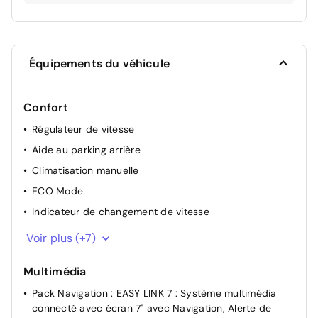
Équipements du véhicule
Confort
Régulateur de vitesse
Aide au parking arrière
Climatisation manuelle
ECO Mode
Indicateur de changement de vitesse
Commutation automatique des feux de
Voir plus (+7)
route/croisement
Lunette arrière chauffante
Multimédia
Rétroviseurs extérieurs dégivrants, réglables et
Pack Navigation : EASY LINK 7 : Système multimédia
rabattables manuellement
connecté avec écran 7" avec Navigation, Alerte de