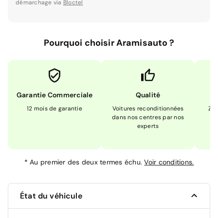
démarchage via
Bloctel
Pourquoi choisir Aramisauto ?
Garantie Commerciale
Qualité
12 mois de garantie
Voitures reconditionnées
Zér
dans nos centres par nos
m
experts
*
Au premier des deux termes échu.
Voir conditions.
État du véhicule