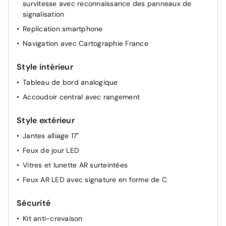
survitesse avec reconnaissance des panneaux de
Rétroviseur intérieur jour/nuit
signalisation
Lève-vitres AV électriques (impulsionnel conducteur)
Replication smartphone
Vitres électriques à impulsion
Navigation avec Cartographie France
Carte accès et démarrage mains libres
Style intérieur
Tableau de bord analogique
Accoudoir central avec rangement
Style extérieur
Jantes alliage 17"
Feux de jour LED
Vitres et lunette AR surteintées
Feux AR LED avec signature en forme de C
Sécurité
Kit anti-crevaison