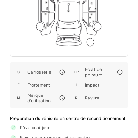
Éclat de
Carrosserie
C
EP
peinture
Frottement
Impact
F
I
Marque
Rayure
M
R
d'utilisation
Préparation du véhicule en centre de reconditionnement
Révision à jour
Essai dynamique (essai sur route)