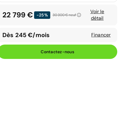
Voir le
22 799 €
-25%
30 300 €
neuf
détail
Dès 245 €/mois
Financer
Contactez-nous