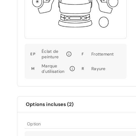
Éclat de
Frottement
EP
F
peinture
Marque
Rayure
M
R
d'utilisation
Options incluses (2)
Option