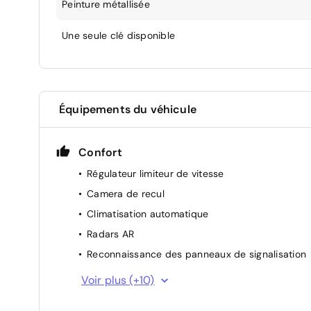
Peinture métallisée
Une seule clé disponible
Équipements du véhicule
Confort
Régulateur limiteur de vitesse
Camera de recul
Climatisation automatique
Radars AR
Reconnaissance des panneaux de signalisation
Carte accès et démarrage mains libres
Voir plus (+10)
Rétroviseurs extérieurs à réglage électriques et
dégivrants