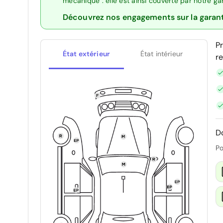
mécanique : elle est ainsi couverte par notre g
Découvrez nos engagements sur la garan
P
État extérieur
État intérieur
r
D
Po