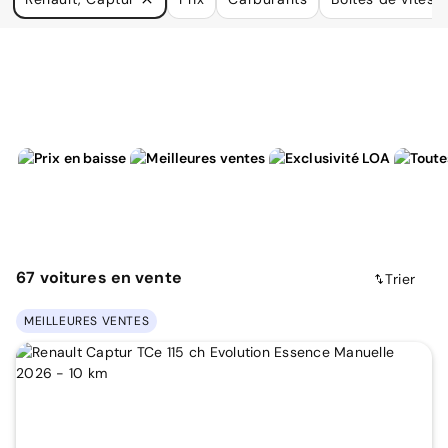
à vos besoins.
67
voitures
en vente
Trier
MEILLEURES VENTES