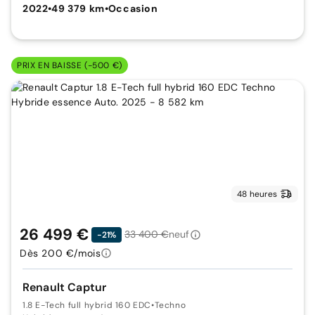
2022
•
49 379 km
•
Occasion
PRIX EN BAISSE (-500 €)
48 heures
26 499 €
33 400 €
neuf
-21%
Dès 200 €/mois
Renault Captur
1.8 E-Tech full hybrid 160 EDC
•
Techno