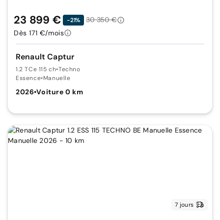
23 899 €
30 350 €
-21%
Dès 171 €/mois
Renault Captur
1.2 TCe 115 ch
•
Techno
Essence
•
Manuelle
2026
•
Voiture 0 km
7 jours