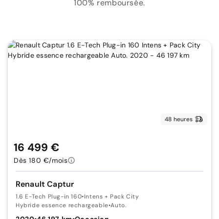
100% remboursée.
48 heures
16 499 €
Dès 180 €/mois
Renault Captur
1.6 E-Tech Plug-in 160
•
Intens + Pack City
Hybride essence rechargeable
•
Auto.
2020
•
46 197 km
•
Occasion