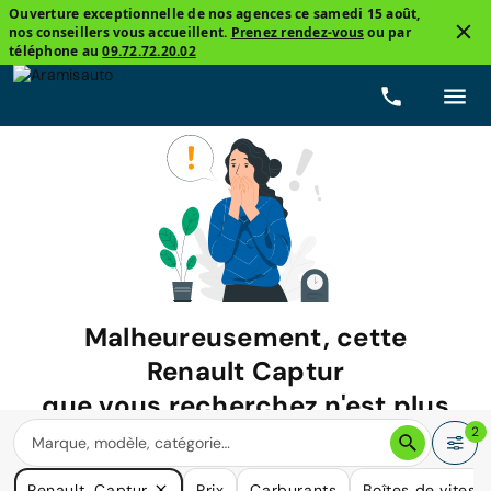
Ouverture exceptionnelle de nos agences ce samedi 15 août,
nos conseillers vous accueillent.
Prenez rendez-vous
ou par
téléphone au
09.72.72.20.02
Malheureusement, cette
Renault Captur
que vous recherchez n'est plus
disponible.
2
Nous avons de nombreuses voitures qui pourraient répondre
Renault, Captur
Prix
Carburants
Boîtes de vitess