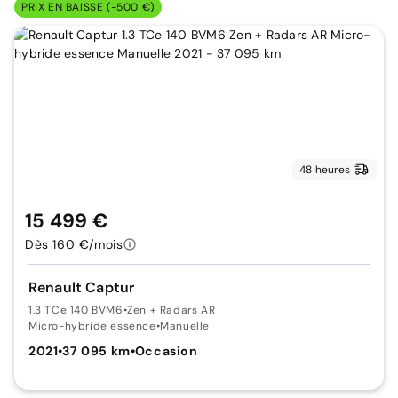
PRIX EN BAISSE (-500 €)
48 heures
15 499 €
Dès 160 €/mois
Renault Captur
1.3 TCe 140 BVM6
•
Zen + Radars AR
Micro-hybride essence
•
Manuelle
2021
•
37 095 km
•
Occasion