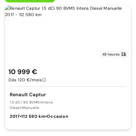
48 heures
10 999 €
Dès 120 €/mois
Renault Captur
1.5 dCi 90 BVM5
•
Intens
Diesel
•
Manuelle
2017
•
112 580 km
•
Occasion