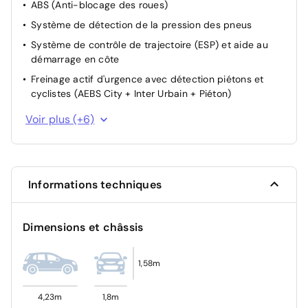
ABS (Anti-blocage des roues)
Système de détection de la pression des pneus
Système de contrôle de trajectoire (ESP) et aide au
démarrage en côte
Freinage actif d'urgence avec détection piétons et
cyclistes (AEBS City + Inter Urbain + Piéton)
Allumage automatique des feux et des essuie-glaces
Voir plus (+6)
Détection des marquages au sol
Détecteur d'angles morts
Airbag frontal conducteur et passager
Informations techniques
Système de fixation ISOFIX
Condamnation des portes électriques
Dimensions et châssis
1,58m
4,23m
1,8m