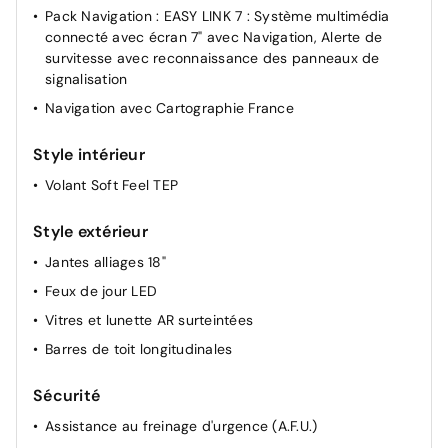
route/croisement
Pack Navigation : EASY LINK 7 : Système multimédia
connecté avec écran 7" avec Navigation, Alerte de
Lunette arrière chauffante
survitesse avec reconnaissance des panneaux de
Rétroviseurs extérieurs électriques dégivrants
signalisation
Rétroviseur intérieur électrochrome
Navigation avec Cartographie France
Lève-vitres AV électriques (impulsionnel conducteur)
Style intérieur
Vitres électriques à impulsion
Airbag passager déconnectable
Volant Soft Feel TEP
Carte accès et démarrage mains libres
Style extérieur
Accoudoir central avec rangement
Jantes alliages 18"
Renault Multi-Sense (choix de modes de conduite)
Feux de jour LED
Vitres et lunette AR surteintées
Barres de toit longitudinales
Sécurité
Assistance au freinage d'urgence (A.F.U.)