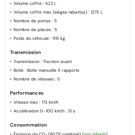
Volume coffre
: 422 L
Volume coffre max (sièges rabattus)
: 1275 L
Nombre de portes
: 5
Nombre de places
: 5
Poids du véhicule
: 1115 kg
Transmission
Transmission
: Traction avant
Boite
: Boîte manuelle 5 rapports
Nombre de vitesses
: 5
Performances
Vitesse max
: 173 km/h
Accélération 0-100 km/h
: 13 s
Consommation
Émission de CO₂ (WLTP combiné)
(
voir détails
)