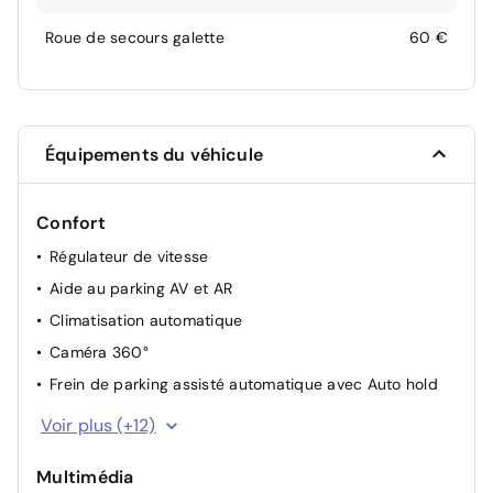
Roue de secours galette
60 €
Équipements du véhicule
Confort
Régulateur de vitesse
Aide au parking AV et AR
Climatisation automatique
Caméra 360°
Frein de parking assisté automatique avec Auto hold
ECO Mode
Voir plus (+12)
Indicateur de changement de vitesse
Multimédia
Commutation automatique des feux de