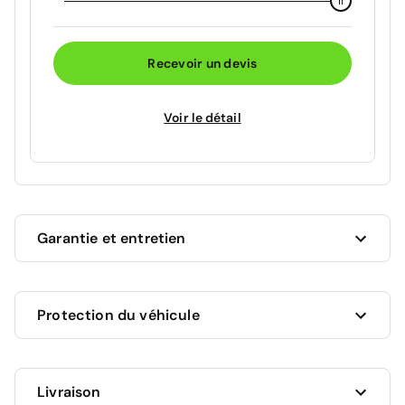
Recevoir un devis
Voir le détail
Garantie et entretien
Ce véhicule est sous garantie commerciale de 12
Protection du véhicule
mois à compter de la date de livraison.
La garantie de votre véhicule peut être prolongée
jusqu'a 5 ans. Rapprochez-vous de votre conseiller
en
Livraison
AUCUNE PROTECTION
agence
ou appelez-nous au
09 72 72 20 02
pour plus