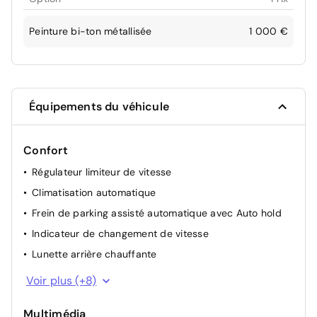
Peinture bi-ton métallisée
1 000 €
Équipements du véhicule
Confort
Régulateur limiteur de vitesse
Climatisation automatique
Frein de parking assisté automatique avec Auto hold
Indicateur de changement de vitesse
Lunette arrière chauffante
Rétroviseurs extérieurs électriques dégivrants
Voir plus (+8)
Rétroviseur intérieur électrochrome
Multimédia
Lève-vitres AV électriques (impulsionnel conducteur)