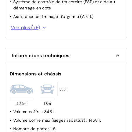
Système de contrôle de trajectoire (ESP) et aide au
démarrage en côte
Assistance au freinage d'urgence (A.F.U.)
Aide au parking AV/AR et latéral
Voir plus (+9)
Alerte détection fatigue
Allumage automatique des feux et des essuie-glaces
Système de détection de la pression des pneus
Informations techniques
Alerte franchissement de ligne et assistant maintien
dans la voie
Dimensions et châssis
Système de fixation ISOFIX
Freinage automatique d'urgence en ville pour deux
roues et piétons
1,58m
ABS (Anti-blocage des roues)
4,24m
1,8m
Camera de recul
Volume coffre
: 348 L
Volume coffre max (sièges rabattus)
: 1458 L
Nombre de portes
: 5