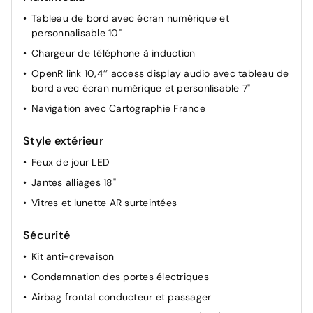
Tableau de bord avec écran numérique et
Vitres électriques à impulsion
personnalisable 10"
Accoudoir central avec rangement
Chargeur de téléphone à induction
Carte accès et démarrage mains libres
OpenR link 10,4’’ access display audio avec tableau de
Renault Multi-Sense (choix de modes de conduite)
bord avec écran numérique et personlisable 7"
Airbag passager déconnectable
Navigation avec Cartographie France
Style extérieur
Feux de jour LED
Jantes alliages 18"
Vitres et lunette AR surteintées
Sécurité
Kit anti-crevaison
Condamnation des portes électriques
Airbag frontal conducteur et passager