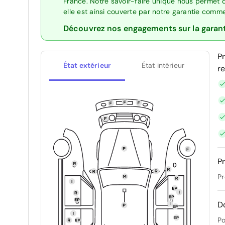
France. Notre savoir-faire unique nous permet 
elle est ainsi couverte par notre garantie comm
Découvrez nos engagements sur la garan
P
État extérieur
État intérieur
r
Pr
Pr
D
Po