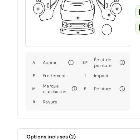
Éclat de
Accroc
A
EP
peinture
Frottement
Impact
F
I
Marque
Peinture
M
P
d'utilisation
Rayure
R
Options incluses (2)