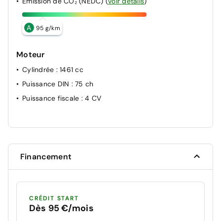
Émission de CO₂ (NEDC)
(
voir détails
)
A
95 g/km
Moteur
Cylindrée
: 1461 cc
Puissance DIN
: 75 ch
Puissance fiscale
: 4 CV
Financement
CRÉDIT START
Dès 95 €/mois