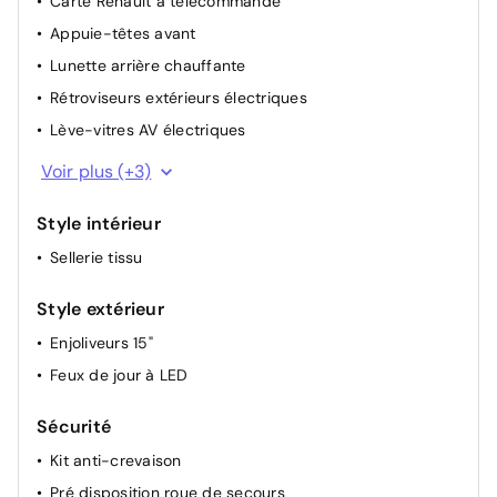
Carte Renault à télécommande
Appuie-têtes avant
Lunette arrière chauffante
Rétroviseurs extérieurs électriques
Lève-vitres AV électriques
Lève-vitres AR manuels
Voir plus (+3)
Régulateur de vitesse
Style intérieur
Limiteur de vitesse
Sellerie tissu
Style extérieur
Enjoliveurs 15"
Feux de jour à LED
Sécurité
Kit anti-crevaison
Pré disposition roue de secours