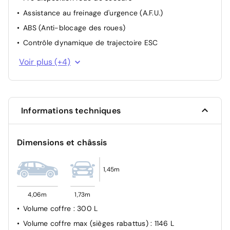
Assistance au freinage d'urgence (A.F.U.)
ABS (Anti-blocage des roues)
Contrôle dynamique de trajectoire ESC
Alerte d'oubli de la ceinture
Voir plus (+4)
Airbag frontal conducteur et passager
Système de fixation ISOFIX
Condamnation des portes électriques
Informations techniques
Dimensions et châssis
1,45m
4,06m
1,73m
Volume coffre
: 300 L
Volume coffre max (sièges rabattus)
: 1146 L