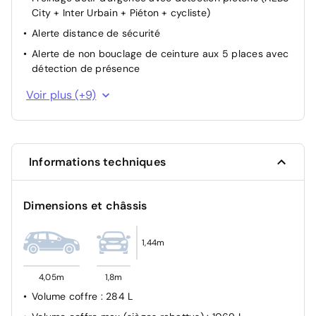
City + Inter Urbain + Piéton + cycliste)
Alerte distance de sécurité
Alerte de non bouclage de ceinture aux 5 places avec
détection de présence
Aide au freinage d'urgence
Voir plus (+9)
Système ISOFIX aux sièges latérales AR
Système de détection de pression des pneus
Verrouillage centralisée
Informations techniques
Ceintures AV réglables en hauteur
Ceinture centrale arrière 3 points
Dimensions et châssis
Airbags frontaux conducteur et passager
Airbags Latéraux AV et rideaux
1,44m
ABS
4,05m
1,8m
Volume coffre
: 284 L