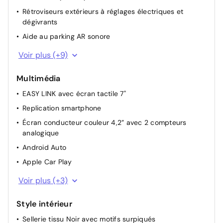
Rétroviseurs extérieurs à réglages électriques et
dégivrants
Aide au parking AR sonore
Mode ECO
Voir plus (+9)
Reconnaissance des panneaux de signalisation
Multimédia
Siège conducteur réglable en hauteur
EASY LINK avec écran tactile 7"
Lève-vitres électriques et impulsionnels à l’avant
Replication smartphone
Lève-vitres AR manuels
Écran conducteur couleur 4,2” avec 2 compteurs
Feux Full LED
analogique
Lunette AR chauffante
Android Auto
Désactivation de l’airbag passager manuelle
Apple Car Play
Indicateur de changement de vitesse
Bluetooth
Voir plus (+3)
Port USB
Style intérieur
Ordinateur de bord
Sellerie tissu Noir avec motifs surpiqués