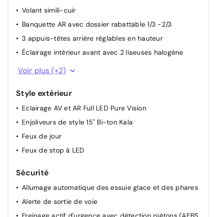
Volant simili-cuir
Banquette AR avec dossier rabattable 1/3 -2/3
3 appuis-têtes arrière réglables en hauteur
Éclairage intérieur avant avec 2 liseuses halogène
Ambiance Noir (bandeau planche de bord, entourage
Voir plus (+2)
de console centrale et panneaux de portes)
Appuie-têtes AR
Style extérieur
Eclairage AV et AR Full LED Pure Vision
Enjoliveurs de style 15" Bi-ton Kala
Feux de jour
Feux de stop à LED
Sécurité
Allumage automatique des essuie glace et des phares
Alerte de sortie de voie
Freinage actif d'urgence avec détection piétons (AEBS