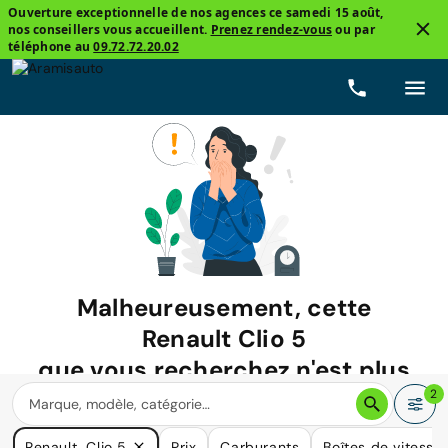
Ouverture exceptionnelle de nos agences ce samedi 15 août,
nos conseillers vous accueillent.
Prenez rendez-vous
ou par
téléphone au
09.72.72.20.02
Malheureusement, cette
Renault Clio 5
que vous recherchez n'est plus
disponible.
2
Nous avons de nombreuses voitures qui pourraient répondre
Renault, Clio 5
Prix
Carburants
Boîtes de vitesse