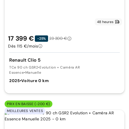
48 heures
17 399 €
23 300 €
-25%
Dès 115 €/mois
Renault Clio 5
TCe 90 ch GSR2
•
Evolution + Caméra AR
Essence
•
Manuelle
2025
•
Voiture 0 km
PRIX EN BAISSE (-200 €)
MEILLEURES VENTES