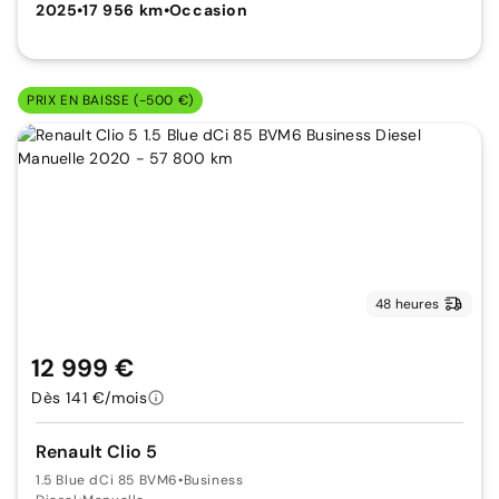
2025
•
17 956 km
•
Occasion
PRIX EN BAISSE (-500 €)
48 heures
12 999 €
Dès 141 €/mois
Renault Clio 5
1.5 Blue dCi 85 BVM6
•
Business