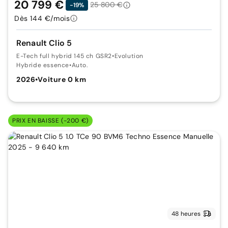
20 799 €
25 800 €
-19%
Dès 144 €/mois
Renault Clio 5
E-Tech full hybrid 145 ch GSR2
•
Evolution
Hybride essence
•
Auto.
2026
•
Voiture 0 km
PRIX EN BAISSE (-200 €)
48 heures