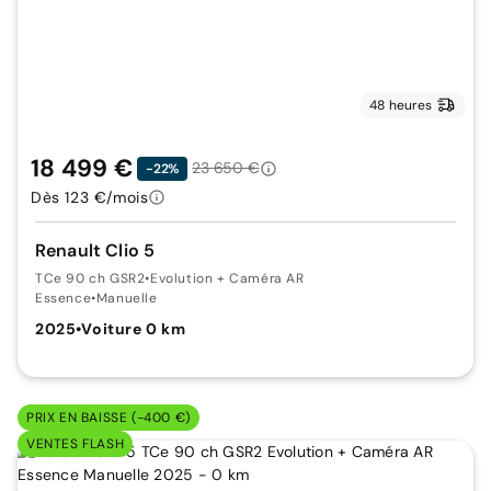
48 heures
18 499 €
23 650 €
-22%
Dès 123 €/mois
Renault Clio 5
TCe 90 ch GSR2
•
Evolution + Caméra AR
Essence
•
Manuelle
2025
•
Voiture 0 km
PRIX EN BAISSE (-400 €)
VENTES FLASH