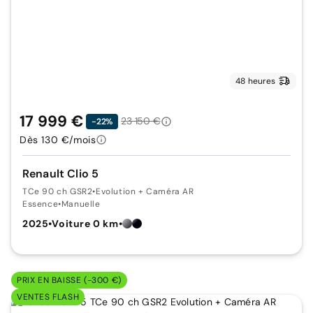
48 heures
17 999 €
23 150 €
-22%
Dès 130 €/mois
Renault Clio 5
TCe 90 ch GSR2
•
Evolution + Caméra AR
Essence
•
Manuelle
2025
•
Voiture 0 km
•
PRIX EN BAISSE (-300 €)
VENTES FLASH