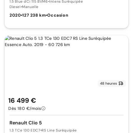
1.5 Blue dCi 115 BVM6
•
Intens Suréquipée
Diesel
•
Manuelle
2020
•
127 238 km
•
Occasion
48 heures
16 499 €
Dès 180 €/mois
Renault Clio 5
1.3 TCe 130 EDC7
•
RS Line Suréquipée