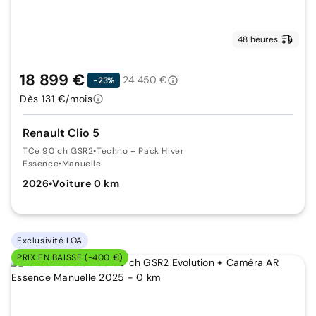
48 heures
18 899 €
24 450 €
-23%
Dès 131 €/mois
Renault Clio 5
TCe 90 ch GSR2
•
Techno + Pack Hiver
Essence
•
Manuelle
2026
•
Voiture 0 km
Exclusivité LOA
PRIX EN BAISSE (-400 €)