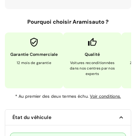
Pourquoi choisir Aramisauto ?
Garantie Commerciale
Qualité
12 mois de garantie
Voitures reconditionnées
Zér
dans nos centres par nos
m
experts
*
Au premier des deux termes échu.
Voir conditions.
État du véhicule