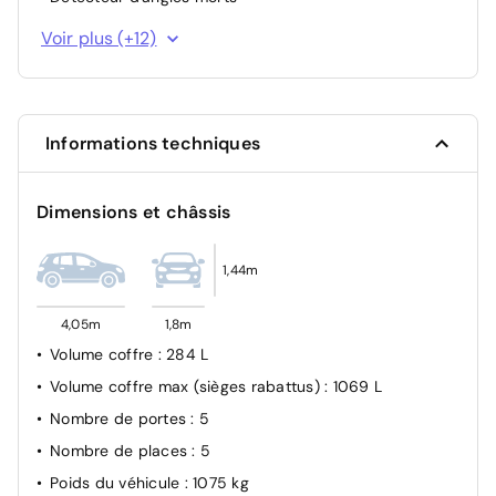
Alerte distance de sécurité
Voir plus (+12)
Aide au freinage d'urgence
ABS
Système de détection de pression des pneus
Informations techniques
Antibrouillards AV
Feux de jour
Dimensions et châssis
Ceintures AV réglables en hauteur
Airbags frontaux conducteur et passager
1,44m
Airbags Latéraux AV et rideaux
Ceinture centrale arrière 3 points
4,05m
1,8m
Système ISOFIX aux sièges latérales AR
Volume coffre
: 284 L
Verrouillage centralisée
Volume coffre max (sièges rabattus)
: 1069 L
Nombre de portes
: 5
Nombre de places
: 5
Poids du véhicule
: 1075 kg