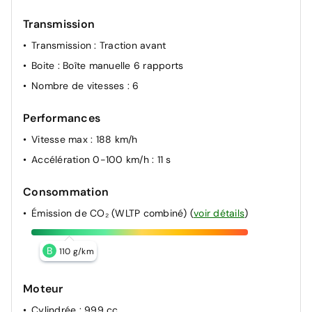
Transmission
Transmission
: Traction avant
Boite
: Boîte manuelle 6 rapports
Nombre de vitesses
: 6
Performances
Vitesse max
: 188 km/h
Accélération 0-100 km/h
: 11 s
Consommation
Émission de CO₂ (WLTP combiné)
(
voir détails
)
B
110 g/km
Moteur
Cylindrée
: 999 cc