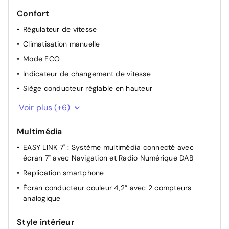
Confort
Régulateur de vitesse
Climatisation manuelle
Mode ECO
Indicateur de changement de vitesse
Siège conducteur réglable en hauteur
Allumage automatique des essuie glace et des phares
Voir plus (+6)
Lève-vitres électriques et impulsionnels à l’avant
Multimédia
3 appuis-têtes arrière réglables en hauteur
EASY LINK 7" : Système multimédia connecté avec
Lunette AR chauffante
écran 7" avec Navigation et Radio Numérique DAB
Désactivation de l’airbag passager manuelle
Replication smartphone
Éclairage intérieur avant avec 2 liseuses halogène
Écran conducteur couleur 4,2” avec 2 compteurs
analogique
Style intérieur