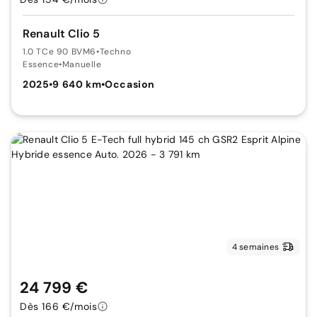
Renault Clio 5
1.0 TCe 90 BVM6
•
Techno
Essence
•
Manuelle
2025
•
9 640 km
•
Occasion
4 semaines
24 799 €
Dès 166 €/mois