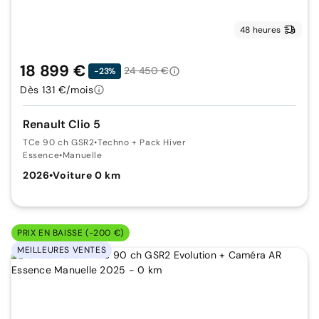
48 heures
18 899 €
24 450 €
-23%
Dès 131 €/mois
Renault Clio 5
TCe 90 ch GSR2
•
Techno + Pack Hiver
Essence
•
Manuelle
2026
•
Voiture 0 km
PRIX EN BAISSE (-200 €)
MEILLEURES VENTES