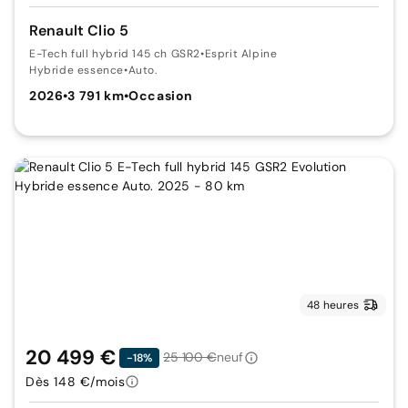
Renault Clio 5
E-Tech full hybrid 145 ch GSR2
•
Esprit Alpine
Hybride essence
•
Auto.
2026
•
3 791 km
•
Occasion
48 heures
20 499 €
25 100 €
neuf
-18%
Dès 148 €/mois