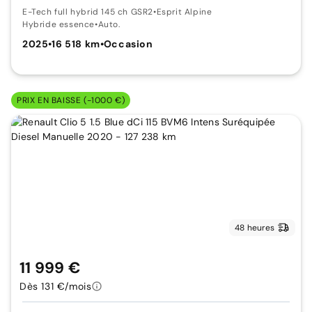
E-Tech full hybrid 145 ch GSR2
•
Esprit Alpine
Hybride essence
•
Auto.
2025
•
16 518 km
•
Occasion
PRIX EN BAISSE (-1000 €)
48 heures
11 999 €
Dès 131 €/mois