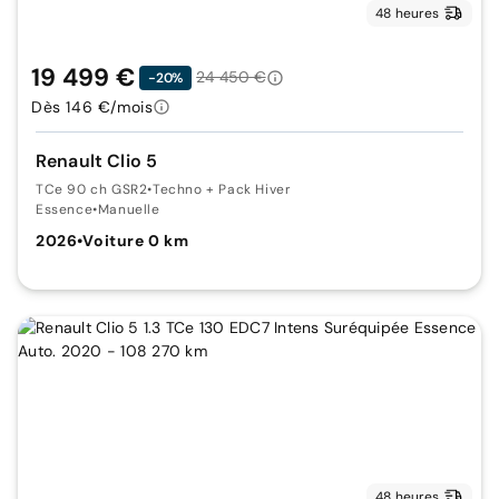
48 heures
19 499 €
24 450 €
-20%
Dès 146 €/mois
Renault Clio 5
TCe 90 ch GSR2
•
Techno + Pack Hiver
Essence
•
Manuelle
2026
•
Voiture 0 km
48 heures