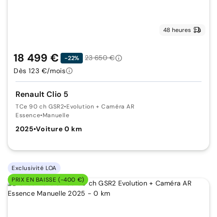
48 heures
18 499 €
23 650 €
-22%
Dès 123 €/mois
Renault Clio 5
TCe 90 ch GSR2
•
Evolution + Caméra AR
Essence
•
Manuelle
2025
•
Voiture 0 km
Exclusivité LOA
PRIX EN BAISSE (-400 €)