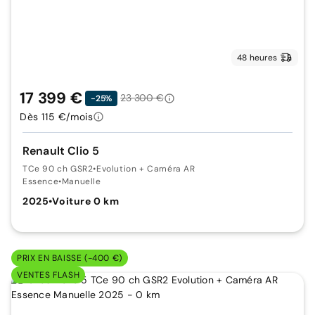
48 heures
17 399 €
23 300 €
-25%
Dès 115 €/mois
Renault Clio 5
TCe 90 ch GSR2
•
Evolution + Caméra AR
Essence
•
Manuelle
2025
•
Voiture 0 km
PRIX EN BAISSE (-400 €)
VENTES FLASH