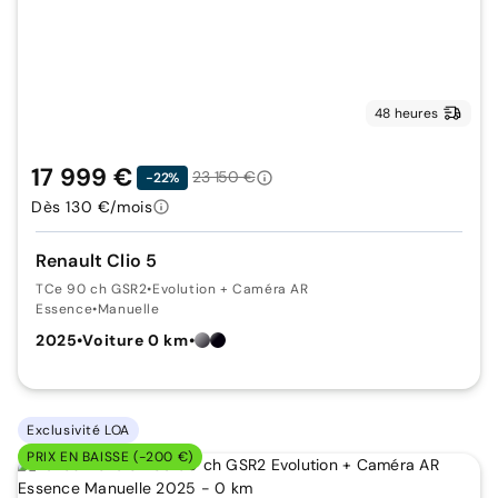
48 heures
17 999 €
23 150 €
-22%
Dès 130 €/mois
Renault Clio 5
TCe 90 ch GSR2
•
Evolution + Caméra AR
Essence
•
Manuelle
2025
•
Voiture 0 km
•
Exclusivité LOA
PRIX EN BAISSE (-200 €)