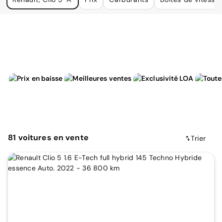
à vos besoins.
81
voitures
en vente
Trier