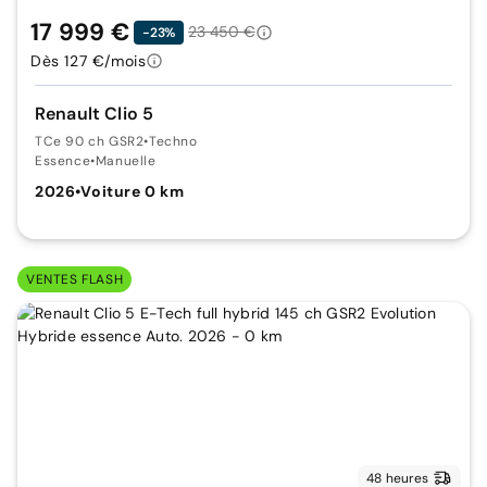
17 999 €
23 450 €
-23%
Dès 127 €/mois
Renault Clio 5
TCe 90 ch GSR2
•
Techno
Essence
•
Manuelle
2026
•
Voiture 0 km
VENTES FLASH
48 heures