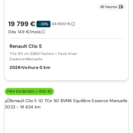
48 heures
19 799 €
24 600 €
-20%
Dès 149 €/mois
Renault Clio 5
TCe 90 ch GSR2
•
Techno + Pack Hiver
Essence
•
Manuelle
2026
•
Voiture 0 km
PRIX EN BAISSE (-300 €)