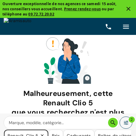
Ouverture exceptionnelle de nos agences ce samedi 15 août,
nos conseillers vous accueillent.
Prenez rendez-vous
ou par
téléphone au
09.72.72.20.02
Malheureusement, cette
Renault Clio 5
que vous recherchez n'est plus
disponible.
2
Nous avons de nombreuses voitures qui pourraient répondre
Renault, Clio 5
Prix
Carburants
Boîtes de vitesse