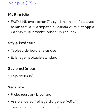
Commutation automatique des feux de
Voir plus (+7)
route/croisement
Lunette arrière chauffante
Multimédia
Rétroviseurs extérieurs dégivrants, réglables et
EASY LINK avec écran 7” : système multimédia avec
rabattables manuellement
écran tactile 7” compatible Android Auto™ et Apple
CarPlay™, Bluetooth®, prises USB et Jack
Rétroviseur intérieur jour/nuit
Lève-vitres AV électriques (impulsionnel conducteur)
Style intérieur
Lève-vitres AR manuels
Tableau de bord analogique
Airbag passager déconnectable
Éclairage habitacle standard
Style extérieur
Enjoliveurs 15"
Sécurité
Projecteurs antibrouillard
Assistance au freinage d'urgence (A.F.U.)