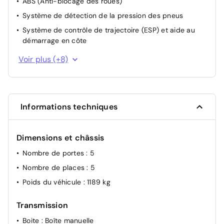
ABS (Anti-blocage des roues)
Système de détection de la pression des pneus
Système de contrôle de trajectoire (ESP) et aide au
démarrage en côte
Freinage actif d'urgence avec détection piétons et
Voir plus (+8)
cyclistes (AEBS City + Inter Urbain + Piéton)
Allumage automatique des feux et des essuie-glaces
Feux AR LED avec signature en forme de C
Informations techniques
Détection des marquages au sol
Airbag frontal conducteur et passager
Dimensions et châssis
Système de fixation ISOFIX
Condamnation des portes électriques
Nombre de portes
: 5
Alerte d'oubli de ceinture conducteur, passager avant
Nombre de places
: 5
et arrière
Poids du véhicule
: 1189 kg
Transmission
Boite
: Boîte manuelle