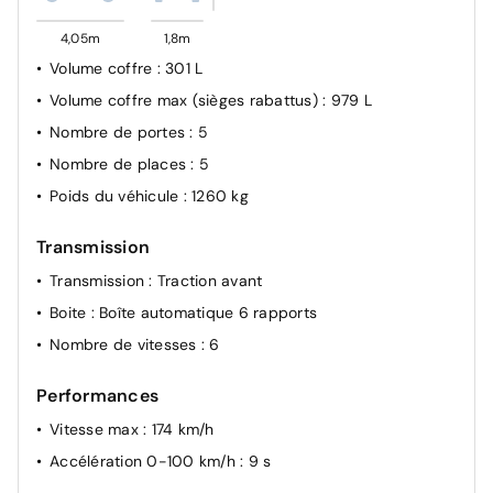
Airbags conducteur et passager
4,05m
1,8m
Airbags latéraux
Volume coffre
: 301 L
Système d'antiblocage des roues (ABS)
Volume coffre max (sièges rabattus)
: 979 L
Nombre de portes
: 5
Nombre de places
: 5
Poids du véhicule
: 1260 kg
Transmission
Transmission
: Traction avant
Boite
: Boîte automatique 6 rapports
Nombre de vitesses
: 6
Performances
Vitesse max
: 174 km/h
Accélération 0-100 km/h
: 9 s