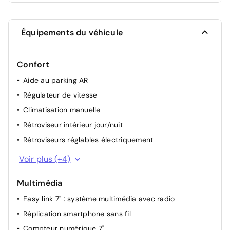
Équipements du véhicule
Confort
Aide au parking AR
Régulateur de vitesse
Climatisation manuelle
Rétroviseur intérieur jour/nuit
Rétroviseurs réglables électriquement
Aide au démarrage en côte
Voir plus (+4)
Lève-vitres électriques AV et AR
Multimédia
Mode ECO
Easy link 7'' : système multimédia avec radio
Direction assistée
Réplication smartphone sans fil
Compteur numérique 7"