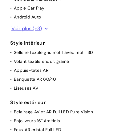
Apple Car Play
Android Auto
Bluetooth
Voir plus (+3)
Port USB
Style intérieur
Ordinateur de bord
Sellerie textile gris motif avec motif 3D
Volant textile enduit grainé
Appuie-têtes AR
Banquette AR 60/40
Liseuses AV
Style extérieur
Eclairage AV et AR Full LED Pure Vision
Enjoliveurs 16" Amiticia
Feux AR cristal Full LED