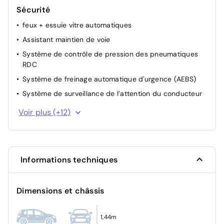
Sécurité
feux + essuie vitre automatiques
Assistant maintien de voie
Système de contrôle de pression des pneumatiques
RDC
Système de freinage automatique d'urgence (AEBS)
Système de surveillance de l’attention du conducteur
Système ISOFIX aux places latérales AR et passager AV
Voir plus (+12)
Verrouillage centralisée
Appel d'urgence
Avertisseur de distance de sécurité
Informations techniques
Alerte d'oubli de ceinture de sécurité
Ceinture centrale AR 3 points
Dimensions et châssis
Contrôle de la traction (TCS)
Contrôle dynamique de trajectoire ESC
1,44m
Freinage d'urgence