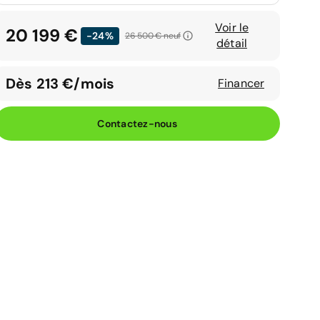
Voir le
20 199 €
-24%
26 500 €
neuf
détail
Dès 213 €/mois
Financer
Contactez-nous