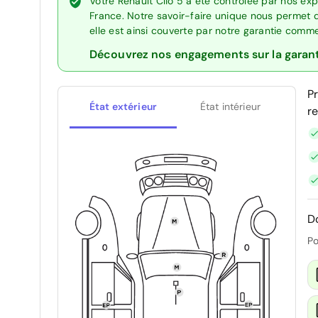
Votre Renault Clio 5 a été contrôlée par nos ex
France. Notre savoir-faire unique nous permet 
elle est ainsi couverte par notre garantie comm
Découvrez nos engagements sur la garan
P
État extérieur
État intérieur
r
D
Po