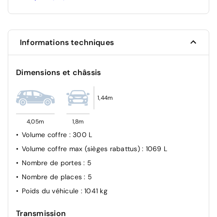
Détection des marquages au sol
Système de contrôle de trajectoire (ESP) et aide au
démarrage en côte
Informations techniques
Assistance au freinage d'urgence (A.F.U.)
Système de fixation ISOFIX
Dimensions et châssis
Allumage automatique des feux et des essuie-glaces
Système de détection de la pression des pneus
1,44m
Camera de recul
4,05m
1,8m
Volume coffre
: 300 L
Volume coffre max (sièges rabattus)
: 1069 L
Nombre de portes
: 5
Nombre de places
: 5
Poids du véhicule
: 1041 kg
Transmission