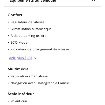
Équipements du véhicule
Confort
Régulateur de vitesse
Climatisation automatique
Aide au parking arrière
ECO Mode
Indicateur de changement de vitesse
Lunette arrière chauffante
Voir plus (+6)
Lève-vitres AV électriques (impulsionnel conducteur)
Multimédia
Vitres électriques à impulsion
Replication smartphone
Airbag passager déconnectable
Navigation avec Cartographie France
Accoudoir central avec rangement
Renault Multi-Sense (choix de modes de conduite)
Style intérieur
Volant cuir