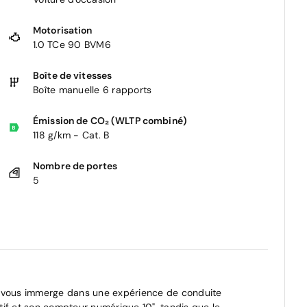
Motorisation
1.0 TCe 90 BVM6
Boîte de vitesses
Boîte manuelle 6 rapports
Émission de CO₂ (WLTP combiné)
118 g/km - Cat. B
Nombre de portes
5
" vous immerge dans une expérience de conduite
if et son compteur numérique 10", tandis que le