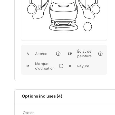
Éclat de
Accroc
A
EP
peinture
Marque
Rayure
M
R
d'utilisation
Options incluses (4)
Option