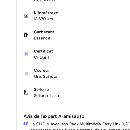
Kilométrage
13 670 km
Carburant
Essence
Certificat
Crit'Air 1
Couleur
Gris Schiste
Sellerie
Sellerie Tissu
Avis de l'expert Aramisauto
La CLIO V avec son Pack Multimédia Easy Link 9,3
connectée grâce à son système de navigation intuit