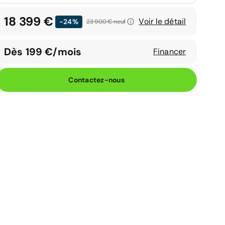
18 399 €
Voir le détail
-24%
23 900 €
neuf
Dès 199 €/mois
Financer
Contactez-nous