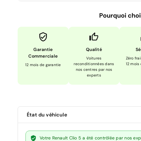
Pourquoi choi
Garantie
Qualité
Sé
Commerciale
Voitures
Zéro fra
reconditionnées dans
12 mois
12 mois de garantie
nos centres par nos
experts
État du véhicule
Votre Renault Clio 5 a été contrôlée par nos ex