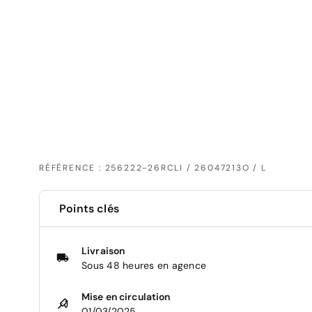
RÉFÉRENCE : 256222-26RCLI / 26047213O / L
Points clés
Livraison
Sous 48 heures en agence
Mise en circulation
01/03/2025